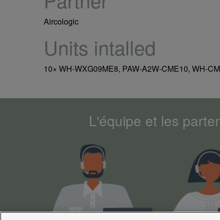
Aircologic
Units intalled
10× WH-WXG09ME8, PAW-A2W-CME10, WH-CM
L'équipe et les parte