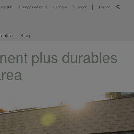
ProClub
A propos de nous
Carrière
Support
French
tualités
Blog
nent plus durables
area