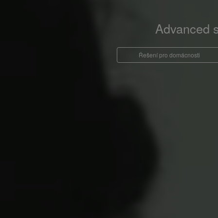
Advanced so
Řešení pro domácnosti