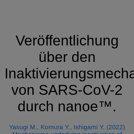
Veröffentlichung
über den
Inaktivierungsmech
von SARS-CoV-2
durch nanoe™.
Yasugi M., Komura Y., Ishigami Y. (2022)