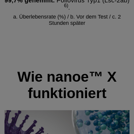
99,7% gehemmt.
Poliovirus Typ1 (Lsc-2ab)
6)
.
a. Überlebensrate (%) / b. Vor dem Test / c. 2
Stunden später
Wie nanoe™ X
funktioniert