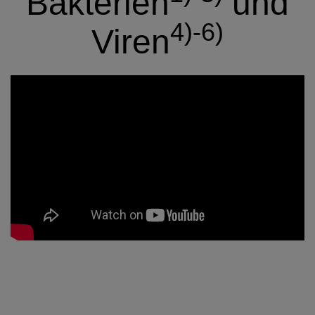
Bakterien
und
4)-6)
Viren