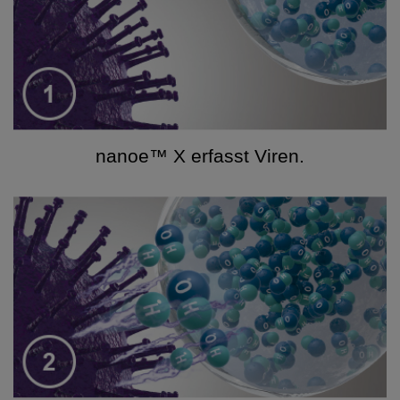
nanoe™ X erfasst Viren.