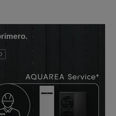
primero.
O