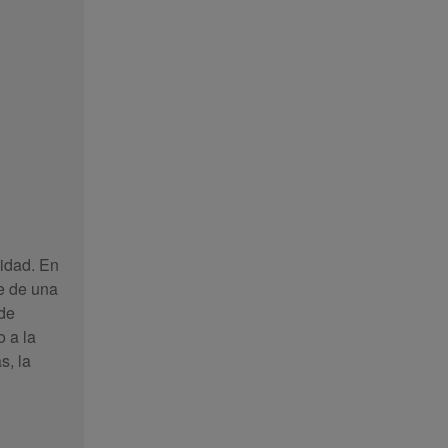
cidad. En
te de una
 de
o a la
s, la