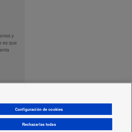
iones y
e es que
menta
rgética
Configuración de cookies
Rechazarlas todas