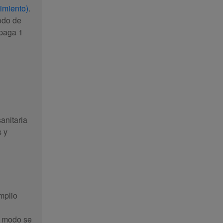
imiento)
.
odo de
 paga 1
anitaria
s y
mplio
e modo se