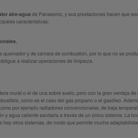
lor aire-agua
de Panasonic, y sus prestaciones hacen que sea
ipales características:
ionales.
e quemador y de cámara de combustión, por lo que no se prod
obligue a realizar operaciones de limpieza.
ra mural o el de una sobre suelo, pero con la gran ventaja de
bustible, como es el caso del gas propano o el gasóleo. Adem
 como por ejemplo radiadores convencionales, de baja temperat
ión y agua caliente sanitaria a través de un único sistema. La b
ue hay otros sistemas, de modo que permite mucha adaptabilida