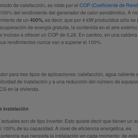
 modo de calefacción, se mide por el
COP (Coeficiente de Rend
 100% del rendimiento del generador de calor aerotérmico. A m
dimiento de un
400%,
es decir, que por 4 kW producidos sólo se
uperación de energía gratuita, la contenida en el aire exterior.
 incluso a ofrecer un COP de 5,28. En cambio, en una caldera
a, sus rendimientos nunca van a superar el 100%.
or para tres tipos de aplicaciones: calefacción, agua caliente s
plicidad de instalación y a una reducción del número de equipo
CS en la vivienda.
a instalación
ctuales son de tipo Inverter. Esto quiere decir que tienen un a
 100% de su capacidad. A nivel de eficiencia energética, es
a potencia que necesita la instalación en cada momento: de est