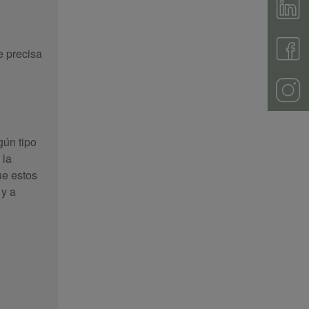
e precisa
gún tipo
 la
ue estos
 y a