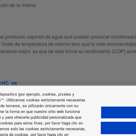
ción de la misma.
o se producen vapores de agua que puedan provocar condensac
ay límite de temperatura de retorno sino que lo más recomendabl
peratura mejor, ya que de esta forma su rendimiento (COP) au
cHC_es
spositivo (por ejemplo, cookies, píxeles y
energía renovable
calefacción doméstica
eficiencia ene
"". Utilizamos cookies estrictamente necesarias
 de terceros, se utilizarán únicamente con su
rar la forma en que nuestro sitio web funciona
 y para ofrecerle publicidad personalizada que
ookies para estos fines, por favor haga clic en
icemos solo las cookies estrictamente necesarias,
goría de cookies, por favor haga clic en