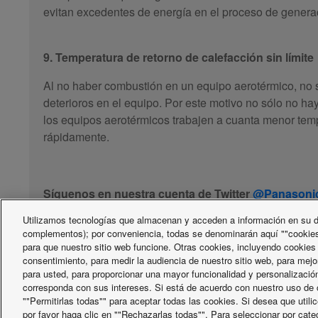
evitan excedentes de energía en el proceso de genera
9. Temperatura de retorno de calefacción sin límite
Al no haber combustión en un equipo aerotérmico, n
deterioros en el equipo. Por este motivo no sólo no h
los equipos aerotérmicos trabajen a cuanta menor tem
rápidamente.
Síguenos en nuestra cuenta de Twitter
@Panasoni
Utilizamos tecnologías que almacenan y acceden a información en su di
aerotermia
ahorro energético
calefacción
complementos); por conveniencia, todas se denominarán aquí ""cookies
para que nuestro sitio web funcione. Otras cookies, incluyendo cookies
consentimiento, para medir la audiencia de nuestro sitio web, para mejo
para usted, para proporcionar una mayor funcionalidad y personalización
corresponda con sus intereses. Si está de acuerdo con nuestro uso de c
""Permitirlas todas"" para aceptar todas las cookies. Si desea que util
por favor haga clic en ""Rechazarlas todas"". Para seleccionar por cate