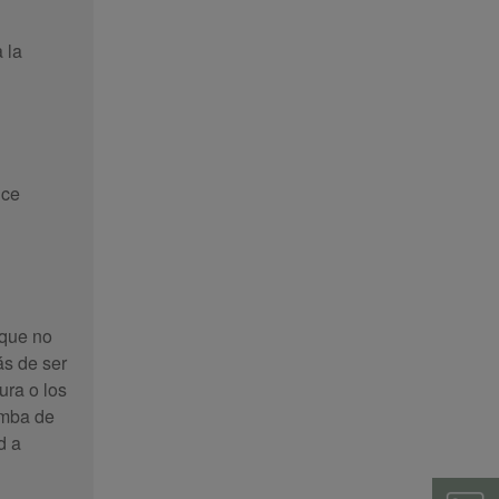
 la
uce
 que no
ás de ser
ura o los
omba de
d a