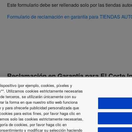
Este formulario debe ser rellenado solo por las tiendas aut
Formulario de reclamación en garantía para TIENDAS A
Reclamación en Garantía para El Corte I
spositivo (por ejemplo, cookies, píxeles y
Este formulario debe ser rellenado solo por los establecimie
"". Utilizamos cookies estrictamente necesarias
 de terceros, se utilizarán únicamente con su
Formulario de reclamación en garantía para EL CORTE I
rar la forma en que nuestro sitio web funciona
 y para ofrecerle publicidad personalizada que
ookies para estos fines, por favor haga clic en
icemos solo las cookies estrictamente necesarias,
goría de cookies, por favor haga clic en
onsentimiento y modificar su selección haciendo