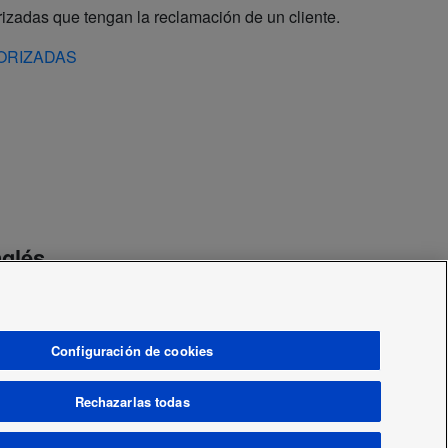
orizadas que tengan la reclamación de un cliente.
UTORIZADAS
nglés
ntos de la cadena El Corte Inglés.
NGLÉS
Configuración de cookies
Rechazarlas todas