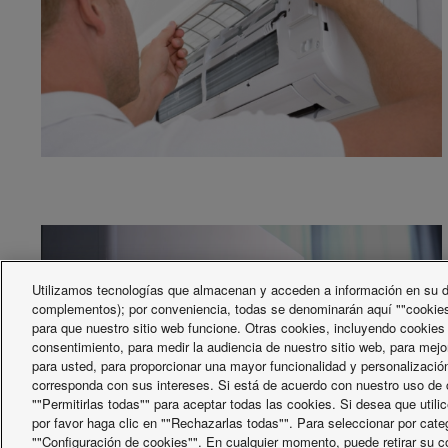
Utilizamos tecnologías que almacenan y acceden a información en su di
complementos); por conveniencia, todas se denominarán aquí ""cookies
para que nuestro sitio web funcione. Otras cookies, incluyendo cookies
consentimiento, para medir la audiencia de nuestro sitio web, para mejo
para usted, para proporcionar una mayor funcionalidad y personalización
corresponda con sus intereses. Si está de acuerdo con nuestro uso de c
""Permitirlas todas"" para aceptar todas las cookies. Si desea que util
por favor haga clic en ""Rechazarlas todas"". Para seleccionar por cate
""Configuración de cookies"". En cualquier momento, puede retirar su c
X
Facebook
Instagram
Youtube
LinkedIn