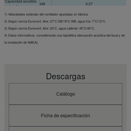
Capacidad sensible
kW
0,37
(mín.) (2)
Capacidad sensible
1) Velocidades estándar del ventilador ajustadas en fábrica.
kW
0,70
(med.) (2)
2) Según norma Eurovent. Aire: 27°C DB/19°C WB, agua fría: 7°C/12°C.
Capacidad sensible
kW
0,98
3) Según norma Eurovent. Aire: 20°C, agua caliente: 45°C/40°C.
(máx.) (2)
4) Datos informativos, considerando una hipotética atenuación acústica del local y de
Caudal de agua en
refrigeración (mín.)
l/h
84,00
la instalación de 9dB(A).
(2)
Caudal de agua en
refrigeración (med.)
l/h
150,80
(2)
Caudal de agua en
Descargas
refrigeración (máx.)
l/h
212,40
(2)
Caída de presión del
agua en refrigeración
kPa
4,8
Catálogo
(mín.) (2)
Caída de presión del
agua en refrigeración
kPa
10,5
(med.) (2)
Ficha de especificación
Caída de presión del
agua en refrigeración
kPa
11,7