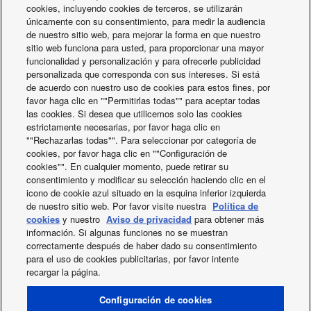
Sistemas de Aquarea en cascada para el edificio
Niveles sonoros
.
cookies, incluyendo cookies de terceros, se utilizarán
Porsche
Potencia sonora
únicamente con su consentimiento, para medir la audiencia
dB(A)
35
(mín.)
de nuestro sitio web, para mejorar la forma en que nuestro
sitio web funciona para usted, para proporcionar una mayor
Potencia sonora
dB(A)
46
funcionalidad y personalización y para ofrecerle publicidad
(Med)
personalizada que corresponda con sus intereses. Si está
Potencia sonora
dB(A)
53
de acuerdo con nuestro uso de cookies para estos fines, por
(máx.)
favor haga clic en ""Permitirlas todas"" para aceptar todas
Presión sonora (mín.)
dB(A)
25
las cookies. Si desea que utilicemos solo las cookies
(4)
estrictamente necesarias, por favor haga clic en
Presión sonora
dB(A)
33
""Rechazarlas todas"". Para seleccionar por categoría de
(med.) (4)
cookies, por favor haga clic en ""Configuración de
Presión sonora
Actualidad
dB(A)
40
cookies"". En cualquier momento, puede retirar su
(máx.) (4)
consentimiento y modificar su selección haciendo clic en el
Ventilación
.
icono de cookie azul situado en la esquina inferior izquierda
Caudal de aire (mín.)
m³/h
84
de nuestro sitio web. Por favor visite nuestra
Política de
Caudal de aire (Med)
m³/min
155
cookies
y nuestro
Aviso de privacidad
para obtener más
información. Si algunas funciones no se muestran
Caudal de aire
m³/h
228
correctamente después de haber dado su consentimiento
(máx.)
para el uso de cookies publicitarias, por favor intente
Datos eléctricos
.
recargar la página.
X
Facebook
Instagram
Youtube
LinkedIn
Suministro eléctrico
V
230
(voltaje)
SOBRE NOSOTROS
Contacte con nosotros
Mapa del sitio
Configuración de cookies
Suministro eléctrico (fase)
1
Condiciones de uso
Política de privacidad