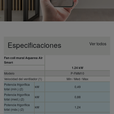
Especificaciones
Ver todos
Fan coil mural Aquarea Air
Smart
1.24 kW
Modelo
P-FMM10
Velocidad del ventilador (1)
Min / Med / Max
Potencia frigorífica
kW
0,49
total (mín.) (2)
Potencia frigorífica
kW
0,88
total (med.) (2)
Potencia frigorífica
kW
1,24
total (máx.) (2)