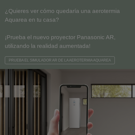
¿Quieres ver cómo quedaría una aerotermia
Aquarea en tu casa?
¡Prueba el nuevo proyector Panasonic AR,
utilizando la realidad aumentada!
PRUEBA EL SIMULADOR AR DE LA AEROTERMIA AQUAREA