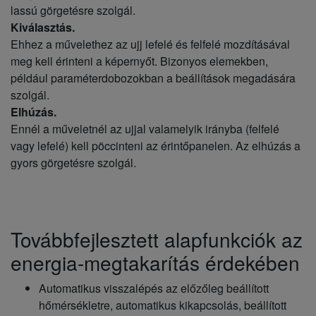
lassú görgetésre szolgál.
Kiválasztás.
Ehhez a művelethez az ujj lefelé és felfelé mozdításával
meg kell érinteni a képernyőt. Bizonyos elemekben,
például paraméterdobozokban a beállítások megadására
szolgál.
Elhúzás.
Ennél a műveletnél az ujjal valamelyik irányba (felfelé
vagy lefelé) kell pöccinteni az érintőpanelen. Az elhúzás a
gyors görgetésre szolgál.
Továbbfejlesztett alapfunkciók az
energia-megtakarítás érdekében
Automatikus visszalépés az előzőleg beállított
hőmérsékletre, automatikus kikapcsolás, beállított