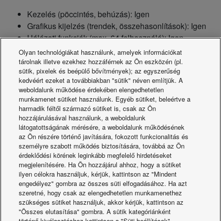
Kezelés (pöccintés, behúzás): Igen
Grafikus kijelzés (trendek, összehasonlítások): Igen
Hálózati funkciók (max. 64 felhasználó): Igen
A figyelmeztető e-mail címzettjének beállítása: Igen
Olyan technológiákat használunk, amelyek információkat
(legfeljebb 8)
tárolnak illetve ezekhez hozzáférnek az Ön eszközén (pl.
sütik, pixelek és beépülő bővítmények); az egyszerűség
Automatikus visszalépés az előzőleg beállított
kedvéért ezeket a továbbiakban "sütik" néven említjük. A
hőmérsékletre: Igen
weboldalunk működése érdekében elengedhetetlen
Hőmérséklet-beállítási tartomány korlátozása: Igen
munkamenet sütiket használunk. Egyéb sütiket, beleértve a
Bekapcsolva hagyott állapot megelőzése: Igen
harmadik féltől származó sütiket is, csak az Ön
hozzájárulásával használunk, a weboldalunk
Kültéri egység halk működése: Igen
látogatottságának mérésére, a weboldalunk működésének
az Ön részére történő javítására, fokozott funkcionalitás és
Összekapcsolás a jelenlétérzékelővel: Igen
személyre szabott működés biztosítására, továbbá az Ön
Igény szerinti funkció: Igen
érdeklődési körének leginkább megfelelő hirdetéseket
Díjszámítás: Igen
megjelenítésére. Ha Ön hozzájárul ahhoz, hogy a sütiket
ilyen célokra használjuk, kérjük, kattintson az "Mindent
Napló megjelenítése: Igen Figyelmeztetés: 10 000
engedélyez" gombra az összes süti elfogadásához. Ha azt
tételnél. Állapotváltás: 50 000 tételnél.
szeretné, hogy csak az elengedhetetlen munkamenethez
Kapcsolt vezérlés (eseménydefiníció 50 esemény,
szükséges sütiket használjuk, akkor kérjük, kattintson az
bemenet: 32, kimenet: 32): Igen
"Összes elutasítása" gombra. A sütik kategóriánként
történő kiválasztáshoz kattintson a "Süti beállítások"