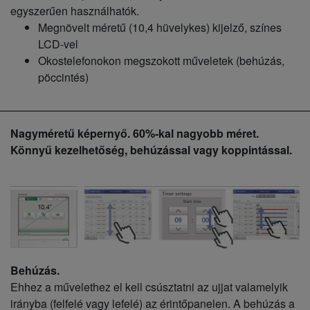
egyszerűen használhatók.
Megnövelt méretű (10,4 hüvelykes) kijelző, színes
LCD-vel
Okostelefonokon megszokott műveletek (behúzás,
pöccintés)
Nagyméretű képernyő. 60%-kal nagyobb méret.
Könnyű kezelhetőség, behúzással vagy koppintással.
Behúzás.
Ehhez a művelethez el kell csúsztatni az ujjat valamelyik
irányba (felfelé vagy lefelé) az érintőpanelen. A behúzás a