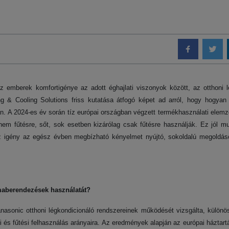
emberek komfortigénye az adott éghajlati viszonyok között, az otthoni l
g & Cooling Solutions friss kutatása átfogó képet ad arról, hogy hogyan
n. A 2024-es év során tíz európai országban végzett termékhasználati elem
em fűtésre, sőt, sok esetben kizárólag csak fűtésre használják. Ez jól mu
 az igény az egész évben megbízható kényelmet nyújtó, sokoldalú megoldá
ímaberendezések használatát?
asonic otthoni légkondicionáló rendszereinek működését vizsgálta, különös 
i és fűtési felhasználás arányaira. Az eredmények alapján az európai háztar