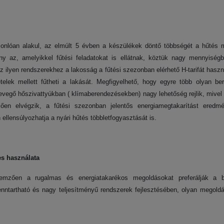
nlóan alakul, az elmúlt 5 évben a készülékek döntő többségét a hűtés me
ny az, amelyikkel fűtési feladatokat is ellátnak, köztük nagy mennyiségb
z ilyen rendszerekhez a lakosság a fűtési szezonban elérhető H-tarifát haszn
telek mellett fűtheti a lakását. Megfigyelhető, hogy egyre több olyan be
-levegő hőszivattyúkban ( klímaberendezésekben) nagy lehetőség rejlik, miv
lően elvégzik, a fűtési szezonban jelentős energiamegtakarítást eredm
lensúlyozhatja a nyári hűtés többletfogyasztását is.
es használata
lemzően a rugalmas és energiatakarékos megoldásokat preferálják a be
enntartható és nagy teljesítményű rendszerek fejlesztésében, olyan megoldá