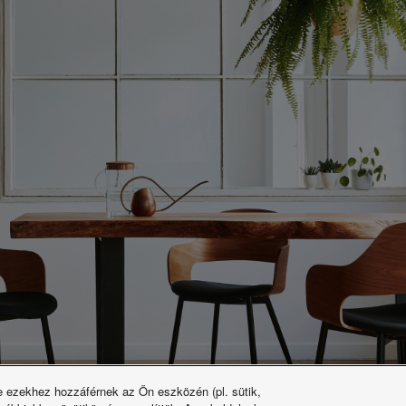
ve ezekhez hozzáférnek az Ön eszközén (pl. sütik,