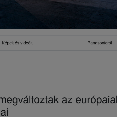
Képek és videók
Panasonicról
 megváltoztak az európaia
ai