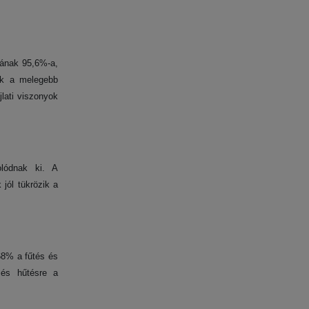
tának 95,6%-a,
ik a melegebb
lati viszonyok
olódnak ki. A
jól tükrözik a
68% a fűtés és
 és hűtésre a