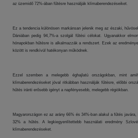
az üzemidő 72%-ában fűtésre használják klímaberendezéseiket.
Ez a tendencia különösen markánsan jelenik meg az északi, hűvöseb
Dániában pedig 94,7%-a szolgál fűtési célokat. Ugyanakkor elm
hónapokban hűtésre is alkalmazzák a rendszert. Ezek az eredmények
között is rendkívül hatékonyan működnek.
Ezzel szemben a melegebb éghajlatú országokban, mint amily
klímaberendezéseket jóval ritkábban használják fűtésre, előbbi ors
hűtés iránti erősebb igényt a napfényesebb, melegebb régiókban.
Magyarországon ez az arány 66% és 34%-ban alakul a fűtés javára, 
32% a hűtés. A legkiegyenlítettebb használati eredmény Szlové
klímaberendezéseket.