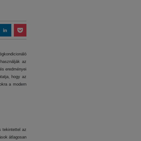
égkondicionáló
 használják az
zés eredményei
tatja, hogy az
sokra a modern
tekintettel az
tások átlagosan