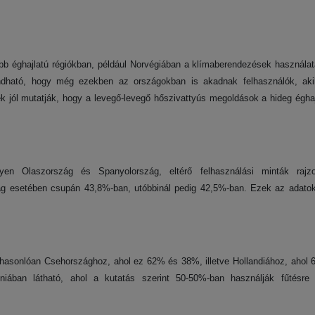
b éghajlatú régiókban, például Norvégiában a klímaberendezések használa
ondható, hogy még ezekben az országokban is akadnak felhasználók, ak
 jól mutatják, hogy a levegő-levegő hőszivattyús megoldások a hideg éghaj
en Olaszország és Spanyolország, eltérő felhasználási minták rajz
zág esetében csupán 43,8%-ban, utóbbinál pedig 42,5%-ban. Ezek az adatok 
hasonlóan Csehországhoz, ahol ez 62% és 38%, illetve Hollandiához, ahol 
niában látható, ahol a kutatás szerint 50-50%-ban használják fűtésre