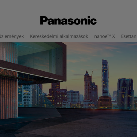
özlemények
Kereskedelmi alkalmazások
nanoe™ X
Esetta