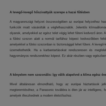
A levegő-levegő hőszivattyúk szerepe a hazai fűtésben
A magyarországi helyzet összességében az európai helyzethez haso
funkciók miatt vásárolták a végfelhasználók. Jelentős klímaállomá
olyanok, amelyekkel az egész telet végig lehet fűteni kedvező áron. A
a fűtési szezon alatt a normál tarifához képest kedvezőbben felté
amelyekkel a fűtési szezonban is biztonsággal lehet fűteni. A levegő
üzemeltethetők. Ha a karbantartásokat rendszeresen és megfele
hagyományos rendszerekhez képest. Ez akár részben vagy egészben el
A kényelem nem szezonális: így válik alapelvvé a klíma egész év
Mivel általánosan elmondható, hogy az európai háztartások jel
megteremtéséhez, a Panasonic továbbra is élen jár az intelligens, f
amelyek illeszkednek a modern életstílushoz.