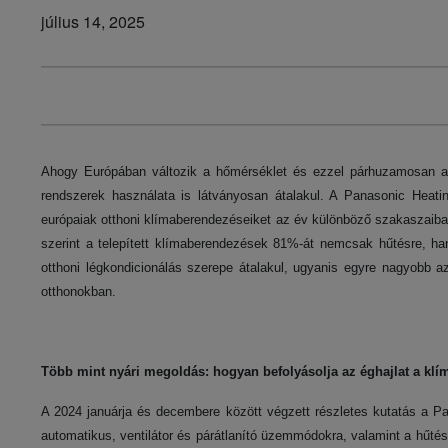
július 14, 2025
Ahogy Európában változik a hőmérséklet és ezzel párhuzamosan az 
rendszerek használata is látványosan átalakul. A Panasonic Heatin
európaiak otthoni klímaberendezéseiket az év különböző szakaszaiba
szerint a telepített klímaberendezések 81%-át nemcsak hűtésre, han
otthoni légkondicionálás szerepe átalakul, ugyanis egyre nagyobb
otthonokban.
Több mint nyári megoldás: hogyan befolyásolja az éghajlat a kl
A 2024 januárja és decembere között végzett részletes kutatás a Pan
automatikus, ventilátor és párátlanító üzemmódokra, valamint a hűtés