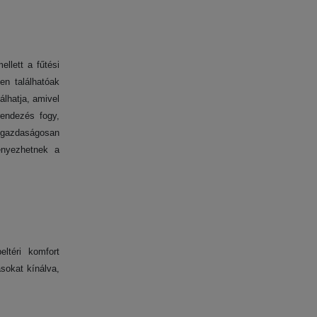
llett a fűtési
en találhatóak
álhatja, amivel
rendezés fogy,
el gazdaságosan
ényezhetnek a
ltéri komfort
sokat kínálva,