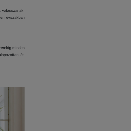
t válasszanak,
nden évszakban
zerekig minden
alapozottan és