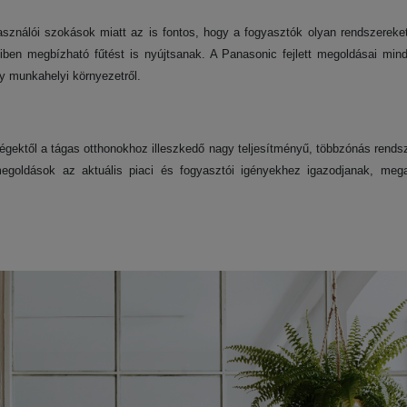
asználói szokások miatt az is fontos, hogy a fogyasztók olyan rendszereke
en megbízható fűtést is nyújtsanak. A Panasonic fejlett megoldásai mi
gy munkahelyi környezetről.
égektől a tágas otthonokhoz illeszkedő nagy teljesítményű, többzónás rends
egoldások az aktuális piaci és fogyasztói igényekhez igazodjanak, meg