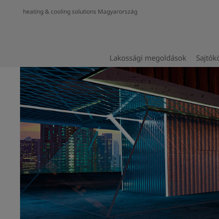
heating & cooling solutions Magyarország
Lakossági megoldások
Sajtók