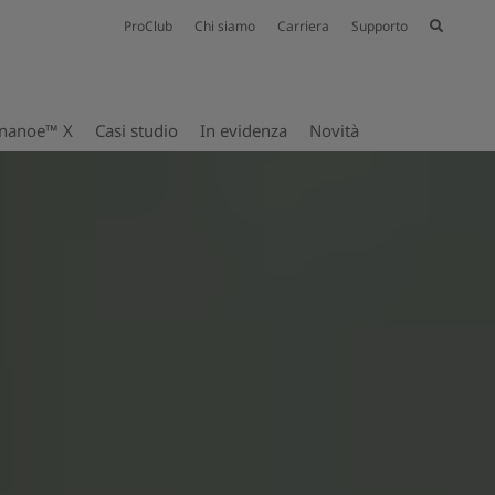
ProClub
Chi siamo
Carriera
Supporto
nanoe™ X
Casi studio
In evidenza
Novità