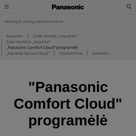
heating & cooling solutions Lietuva
Aquarea+
Sveiki atvykę į „Aquarea“
Kaip naudotis „Aquarea“
„Panasonic Comfort Cloud“ programėlė
„Aquarea Service Cloud“
Atsisiuntimai
Susisiekti
"Panasonic
Comfort Cloud"
programėlė