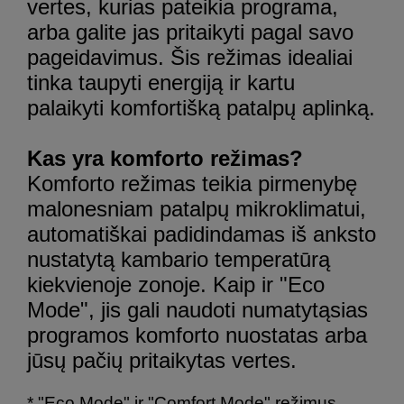
vertes, kurias pateikia programa,
arba galite jas pritaikyti pagal savo
pageidavimus. Šis režimas idealiai
tinka taupyti energiją ir kartu
palaikyti komfortišką patalpų aplinką.
Kas yra komforto režimas?
Komforto režimas teikia pirmenybę
malonesniam patalpų mikroklimatui,
automatiškai padidindamas iš anksto
nustatytą kambario temperatūrą
kiekvienoje zonoje. Kaip ir "Eco
Mode", jis gali naudoti numatytąsias
programos komforto nuostatas arba
jūsų pačių pritaikytas vertes.
* "Eco Mode" ir "Comfort Mode" režimus