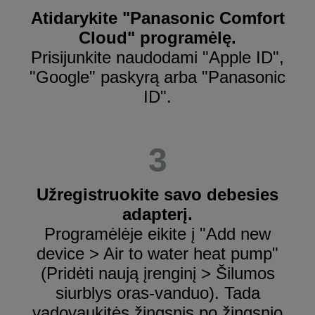
Atidarykite "Panasonic Comfort
Cloud" programėlę.
Prisijunkite naudodami "Apple ID",
"Google" paskyrą arba "Panasonic
ID".
3
Užregistruokite savo debesies
adapterį.
Programėlėje eikite į "Add new
device > Air to water heat pump"
(Pridėti naują įrenginį > Šilumos
siurblys oras-vanduo). Tada
vadovaukitės žingsnis po žingsnio