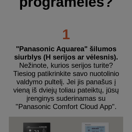
programėlės?
1
"Panasonic Aquarea" šilumos
siurblys (H serijos ar vėlesnis).
Nežinote, kurios serijos turite?
Tiesiog patikrinkite savo nuotolinio
valdymo pultelį. Jei jis panašus į
vieną iš dviejų toliau pateiktų, jūsų
įrenginys suderinamas su
"Panasonic Comfort Cloud App".