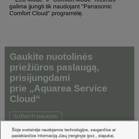
galima įjungti tik naudojant "Panasonic
Comfort Cloud" programėlę.
Gaukite nuotolinės
priežiūros paslaugą,
prisijungdami
prie
„
Aquarea Service
Cloud
“
SUŽINOTI DAUGIAU
Šioje svetainėje naudojamos technologijos, saugančios ar
pasiekiančios informaciją Jūsų įrenginyje (pvz., slapukai,