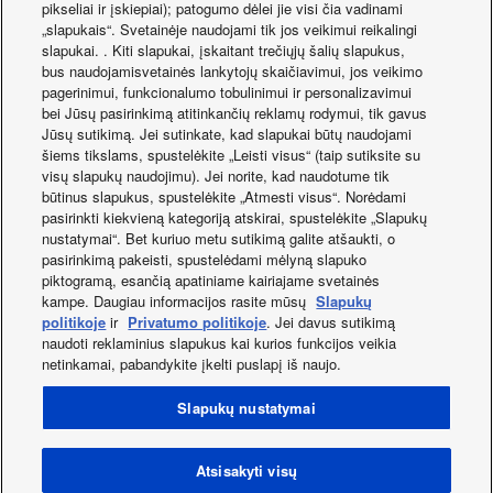
pikseliai ir įskiepiai); patogumo dėlei jie visi čia vadinami
„slapukais“. Svetainėje naudojami tik jos veikimui reikalingi
slapukai. . Kiti slapukai, įskaitant trečiųjų šalių slapukus,
bus naudojamisvetainės lankytojų skaičiavimui, jos veikimo
pagerinimui, funkcionalumo tobulinimui ir personalizavimui
bei Jūsų pasirinkimą atitinkančių reklamų rodymui, tik gavus
Jūsų sutikimą. Jei sutinkate, kad slapukai būtų naudojami
šiems tikslams, spustelėkite „Leisti visus“ (taip sutiksite su
visų slapukų naudojimu). Jei norite, kad naudotume tik
būtinus slapukus, spustelėkite „Atmesti visus“. Norėdami
pasirinkti kiekvieną kategoriją atskirai, spustelėkite „Slapukų
nustatymai“. Bet kuriuo metu sutikimą galite atšaukti, o
pasirinkimą pakeisti, spustelėdami mėlyną slapuko
piktogramą, esančią apatiniame kairiajame svetainės
kampe. Daugiau informacijos rasite mūsų
Slapukų
politikoje
ir
Privatumo politikoje
. Jei davus sutikimą
naudoti reklaminius slapukus kai kurios funkcijos veikia
netinkamai, pabandykite įkelti puslapį iš naujo.
Facebook
Instagram
Youtube
LinkedIn
Apie mus
Susisiekite su mums
Svetainės žemėlapis
Slapukų nustatymai
Naudojimo sąlygos
Privatumo politika
Slapukų naudojimo politika
Data act
Naujienos
Energijos etiketės
Atsisakyti visų
Šalis / Kalba