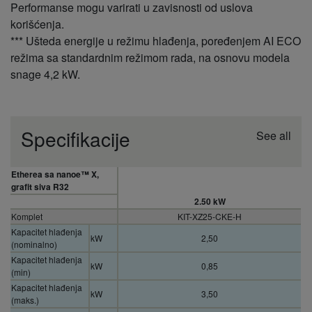
Performanse mogu varirati u zavisnosti od uslova
korišćenja.
*** Ušteda energije u režimu hlađenja, poređenjem AI ECO
režima sa standardnim režimom rada, na osnovu modela
snage 4,2 kW.
Specifikacije
See all
Etherea sa nanoe™ X,
grafit siva R32
2.50 kW
Komplet
KIT-XZ25-CKE-H
Kapacitet hlađenja
kW
2,50
(nominalno)
Kapacitet hlađenja
kW
0,85
(min)
Kapacitet hlađenja
kW
3,50
(maks.)