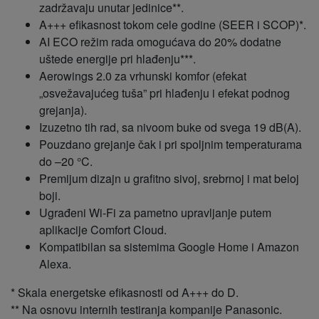
zadržavaju unutar jedinice**.
A+++ efikasnost tokom cele godine (SEER i SCOP)*.
AI ECO režim rada omogućava do 20% dodatne
uštede energije pri hlađenju***.
Aerowings 2.0 za vrhunski komfor (efekat
„osvežavajućeg tuša” pri hlađenju i efekat podnog
grejanja).
Izuzetno tih rad, sa nivoom buke od svega 19 dB(A).
Pouzdano grejanje čak i pri spoljnim temperaturama
do –20 °C.
Premijum dizajn u grafitno sivoj, srebrnoj i mat beloj
boji.
Ugrađeni Wi‑Fi za pametno upravljanje putem
aplikacije Comfort Cloud.
Kompatibilan sa sistemima Google Home i Amazon
Alexa.
* Skala energetske efikasnosti od A+++ do D.
** Na osnovu internih testiranja kompanije Panasonic.