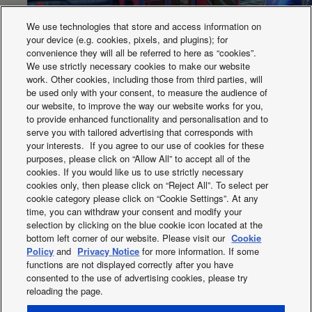
A
16
zatvorenom
prostoru
We use technologies that store and access information on
Povezivanje u
your device (e.g. cookies, pixels, and plugins); for
zatvorenom /
mm²
4 x 1,5
convenience they will all be referred to here as “cookies”.
otvorenom prostoru
Panasonic Jet Air Stream održava AirHop
We use strictly necessary cookies to make our website
Protok vazduha u
work. Other cookies, including those from third parties, will
Gloucester cool u lansiranju toplotnog talasa
zatvorenom
m³/min
12,4
be used only with your consent, to measure the audience of
prostoru (hladan)
our website, to improve the way our website works for you,
to provide enhanced functionality and personalisation and to
Protok vazduha u
zatvorenom
serve you with tailored advertising that corresponds with
m³/min
13,0
prostoru (toplota)
your interests. If you agree to our use of cookies for these
purposes, please click on “Allow All” to accept all of the
Zapremina
L/h
1,5
cookies. If you would like us to use strictly necessary
uklanjanja vlage
cookies only, then please click on “Reject All”. To select per
Unutrašnja jedinica-
Novosti
cookie category please click on “Cookie Settings”. At any
zvučni pritisak
dB(A)
39
time, you can withdraw your consent and modify your
(haldno-Hi) (4)
selection by clicking on the blue cookie icon located at the
Unutrašnji zvučni
bottom left corner of our website. Please visit our
Cookie
pritisak (hladno -
dB(A)
25
Policy
and
Privacy Notice
for more information. If some
Lo) (4)
functions are not displayed correctly after you have
Unutrašnji zvučni
consented to the use of advertising cookies, please try
pritisak (Cool -Q-Lo)
dB(A)
19
reloading the page.
(4)
Facebook
Instagram
Youtube
LinkedIn
Unutrašnji zvučni