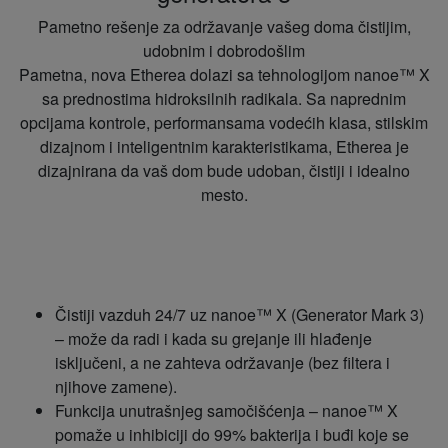
Pametno rešenje za održavanje vašeg doma čistijim,
udobnim i dobrodošlim
Pametna, nova Etherea dolazi sa tehnologijom nanoe™ X
sa prednostima hidroksilnih radikala. Sa naprednim
opcijama kontrole, performansama vodećih klasa, stilskim
dizajnom i inteligentnim karakteristikama, Etherea je
dizajnirana da vaš dom bude udoban, čistiji i idealno
mesto.
Čistiji vazduh 24/7 uz nanoe™ X (Generator Mark 3)
– može da radi i kada su grejanje ili hlađenje
isključeni, a ne zahteva održavanje (bez filtera i
njihove zamene).
Funkcija unutrašnjeg samočišćenja – nanoe™ X
pomaže u inhibiciji do 99% bakterija i buđi koje se