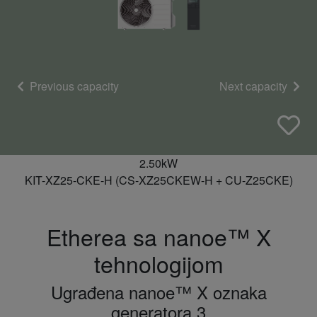
Previous capacity
Next capacity
2.50kW
KIT-XZ25-CKE-H (CS-XZ25CKEW-H + CU-Z25CKE)
Etherea sa nanoe™ X
tehnologijom
Ugrađena nanoe™ X oznaka
generatora 3