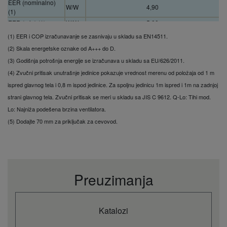
EER (nominalno)
W/W
4,90
(1)
EER (min) (1)
W/W
5,00
EER (Max) (1)
W/W
3,89
(1) EER i COP izračunavanje se zasnivaju u skladu sa EN14511.
SEER (2)
9,50 A+++
(2) Skala energetske oznake od A+++ do D.
Pdesign (hlađenje)
kW
2,5
(3) Godišnja potrošnja energije se izračunava u skladu sa EU/626/2011.
Hlađenje - ulazna
(4) Zvučni pritisak unutrašnje jedinice pokazuje vrednost merenu od položaja od 1 m
električna snaga
kW
0,51
ispred glavnog tela i 0,8 m ispod jedinice. Za spoljnu jedinicu 1m ispred i 1m na zadnjoj
(nominalno)
Hlađenje ulazne
strani glavnog tela. Zvučni pritisak se meri u skladu sa JIS C 9612. Q-Lo: Tihi mod.
kW
0,17
snage (min)
Lo: Najniža podešena brzina ventilatora.
Hlađenje ulazne
(5) Dodajte 70 mm za priključak za cevovod.
kW
0,90
snage (maks.)
Godišnja potrošnja
energije hlađenje
kWh/a
92
(3)
Kapacitet grevanja
kW
3,40
Preuzimanja
(nominalno)
Kapacitet
kW
0,80
zagrevanja (min.)
Kapacitet
Katalozi
kW
4,80
zagrevanja (maks.)