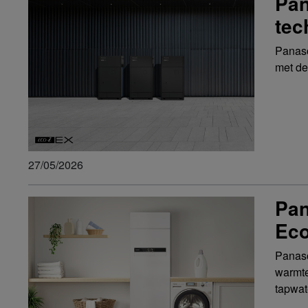
Pan
tec
Panaso
met de
27/05/2026
Pan
Ec
Panaso
warmte
tapwat