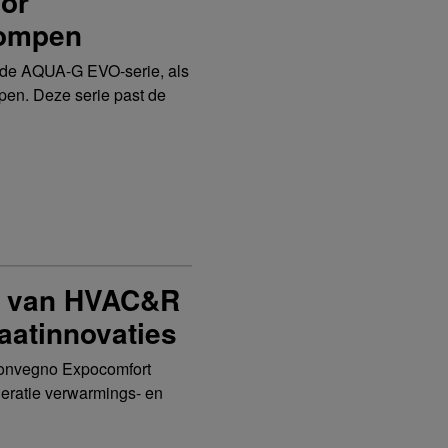
oor
pompen
n de AQUA-G EVO-serie, als
en. Deze serie past de
st van HVAC&R
aatinnovaties
Convegno Expocomfort
neratie verwarmings- en