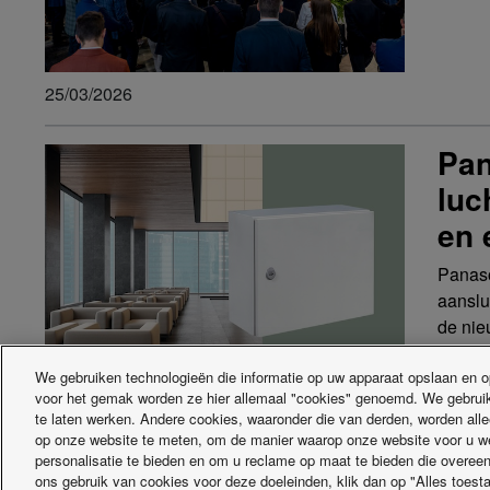
25/03/2026
Pan
luc
en 
Panaso
aanslu
de ni
We gebruiken technologieën die informatie op uw apparaat opslaan en op
voor het gemak worden ze hier allemaal "cookies" genoemd. We gebruik
21/01/2026
te laten werken. Andere cookies, waaronder die van derden, worden all
op onze website te meten, om de manier waarop onze website voor u werk
personalisatie te bieden en om u reclame op maat te bieden die overee
ons gebruik van cookies voor deze doeleinden, klik dan op "Alles toesta