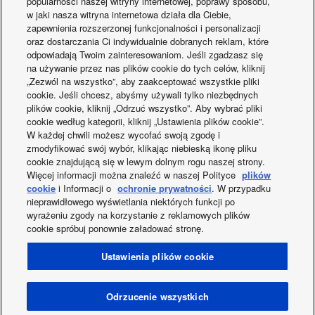
popularności naszej witryny internetowej, poprawy sposobu,
w jaki nasza witryna internetowa działa dla Ciebie,
zapewnienia rozszerzonej funkcjonalności i personalizacji
oraz dostarczania Ci indywidualnie dobranych reklam, które
odpowiadają Twoim zainteresowaniom. Jeśli zgadzasz się
na używanie przez nas plików cookie do tych celów, kliknij
Chłodnictwo: wybierz
Chłodnictwo.
„Zezwól na wszystko”, aby zaakceptować wszystkie pliki
zielone rozwiązanie
Technologia Pa
cookie. Jeśli chcesz, abyśmy używali tylko niezbędnych
plików cookie, kliknij „Odrzuć wszystko”. Aby wybrać pliki
oferowane przez
cookie według kategorii, kliknij „Ustawienia plików cookie”.
Panasonic
W każdej chwili możesz wycofać swoją zgodę i
zmodyfikować swój wybór, klikając niebieską ikonę pliku
cookie znajdującą się w lewym dolnym rogu naszej strony.
Więcej informacji można znaleźć w naszej Polityce
plików
cookie
i Informacji o
ochronie prywatności
. W przypadku
nieprawidłowego wyświetlania niektórych funkcji po
wyrażeniu zgody na korzystanie z reklamowych plików
Facebook
Instagram
Youtube
LinkedIn
cookie spróbuj ponownie załadować stronę.
O nas
Kontakt z nami
Mapa strony
Warunki korzystania
Ustawienia plików cookie
Polityka prywatności
Wykorzystanie plików cookies
Data Act
Co nowego?
Etykiety energetyczne
OWS
Region / Kraj
Odrzucenie wszystkich
Gwarancja (CC)
Polityka prywatności (CC)
OWS (CC)