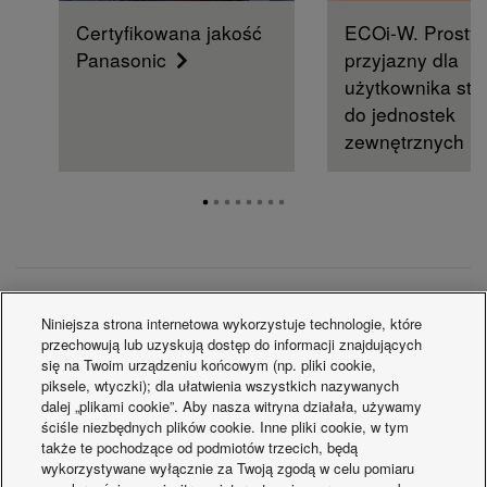
Certyfikowana jakość
ECOi-W. Prosty,
Panasonic
przyjazny dla
użytkownika ste
do jednostek
zewnętrznych
Chłodnictwo
Niniejsza strona internetowa wykorzystuje technologie, które
przechowują lub uzyskują dostęp do informacji znajdujących
się na Twoim urządzeniu końcowym (np. pliki cookie,
piksele, wtyczki); dla ułatwienia wszystkich nazywanych
dalej „plikami cookie”. Aby nasza witryna działała, używamy
ściśle niezbędnych plików cookie. Inne pliki cookie, w tym
także te pochodzące od podmiotów trzecich, będą
wykorzystywane wyłącznie za Twoją zgodą w celu pomiaru