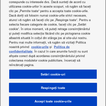
corespunde cu interesele dvs. Dacă sunteți de acord cu
utilizarea cookie-urilor în aceste scopuri, vă rugăm să faceți
clic pe „Permite toate” pentru a accepta toate cookie-urile.
Dacă doriți să folosim numai cookie-urile strict necesare,
atunci vă rugăm să faceți clic pe „Respinge toate”. Pentru a
Controller for hotel
BMS Interface wit
selecta fiecare categorie de cookie, faceți clic pe „Setări
application
Link
cookie”. În orice moment, vă puteți retrage consimțământul
și puteți modifica selecția făcând clic pe pictograma cookie
albastră situată în colțul din stânga jos al site-ului nostru.
Pentru mai multe informații, vă rugăm să vizitați Politica
noastră privind
cookie-urile
și
Politica de
confidențialitate
. În cazul în care anumite funcții nu sunt
afișate corect după acordarea consimțământului privind
colectarea modulelor cookie publicitare, încercați să
reîncărcați pagina.
Facebook
Instagram
Youtube
LinkedIn
About us
Contactați-ne
Harta site-ului
Setări cookie-uri
Politica de confidențialitate
Politica privind modulele cookie
Data act
Noutăți
Energy labels
Respingeți toate
Area / Country
Copyright © 2026 Panasonic Marketing Europe GmbH Toate
Accept toate cookie-urile
drepturile rezervate.