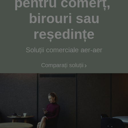
pentru comerț,
birouri sau
reședințe
Soluții comerciale aer-aer
Comparați soluții