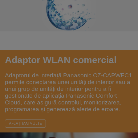
Adaptor WLAN comercial
Adaptorul de interfață Panasonic CZ-CAPWFC1
permite conectarea unei unități de interior sau a
unui grup de unități de interior pentru a fi
gestionate de aplicația Panasonic Comfort
Cloud, care asigură controlul, monitorizarea,
programarea și generează alerte de eroare.
AFLAȚI MAI MULTE