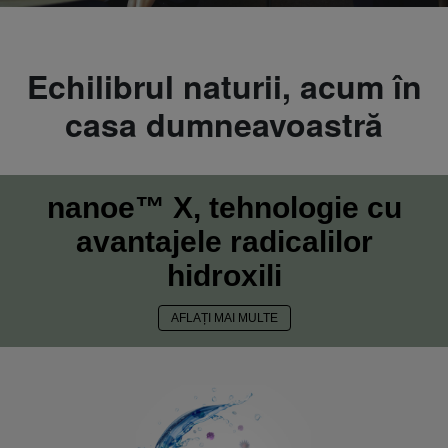
Echilibrul naturii, acum în
casa dumneavoastră
nanoe™ X, tehnologie cu
avantajele radicalilor
hidroxili
AFLAȚI MAI MULTE