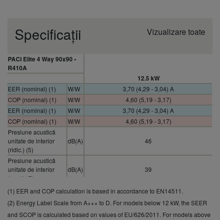
Specificații
Vizualizare toate
PACi Elite 4 Way 90x90 •
R410A
12.5 kW
EER (nominal) (1)
W/W
3,70 (4,29 - 3,04) A
COP (nominal) (1)
W/W
4,60 (5,19 - 3,17)
EER (nominal) (1)
W/W
3,70 (4,29 - 3,04) A
COP (nominal) (1)
W/W
4,60 (5,19 - 3,17)
Presiune acustică
unitate de interior
dB(A)
46
(ridic.) (5)
Presiune acustică
unitate de interior
dB(A)
39
(med.) (5)
Presiune acustică
(1) EER and COP calculation is based in accordance to EN14511.
unitate de interior
dB(A)
33
(2) Energy Label Scale from A+++ to D. For models below 12 kW, the SEER
(scăz.) (5)
and SCOP is calculated based on values of EU/626/2011. For models above
Siguranță