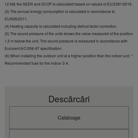
12 kW, the SEER and SCOP is calculated based on values of EU/2281/2016.
recomandată pentru
A
30
unitate de exterior
(3) The annual energy consumption is calculated in accordance to
Racord unitate de
EU/626/2011.
mm²
6,0
interior/exterior
(4) Heating capacity is calculated including defrost factor correction.
Agent frigorific
(5) The sound pressure of the units shows the value measured of the position
(R410A) / CO2
kg / T
3,40 / 7,0992
echivalent
1,5 m below the unit. The sound pressure is measured in accordance with
Eurovent 6/C/006-97 specification.
(6) When installing the outdoor unit at a higher position than the indoor unit. *
Recommended fuse for the indoor 3 A.
Descărcări
Cataloage