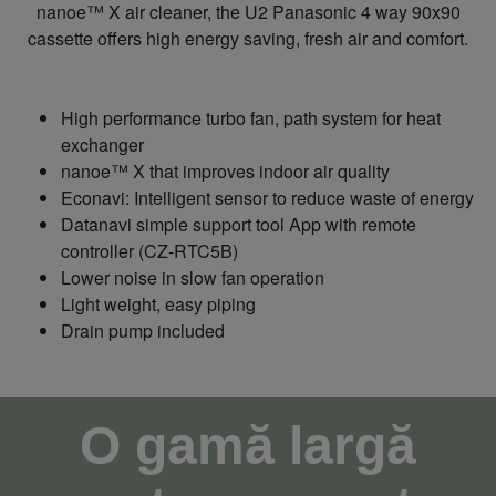
nanoe™ X air cleaner, the U2 Panasonic 4 way 90x90
cassette offers high energy saving, fresh air and comfort.
High performance turbo fan, path system for heat
exchanger
nanoe™ X that improves indoor air quality
Econavi: Intelligent sensor to reduce waste of energy
Datanavi simple support tool App with remote
controller (CZ-RTC5B)
Lower noise in slow fan operation
Light weight, easy piping
Drain pump included
O gamă largă