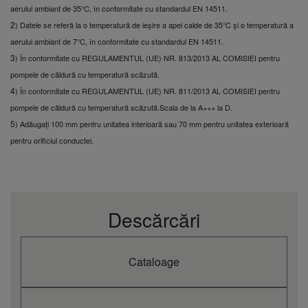
scăzută) (Interval A+++ la
aerului ambiant de 35°C, în conformitate cu standardul EN 14511.
D) (4)
2
) Datele se referă la o temperatură de ieșire a apei calde de 35°C și o temperatură a
Clasa de eficiență
energetică 55°C (pompă
aerului ambiant de 7°C, în conformitate cu standardul EN 14511.
de căldură temperatură
A++
3
) În conformitate cu REGULAMENTUL (UE) NR. 813/2013 AL COMISIEI pentru
scăzută) (Interval A+++ la
pompele de căldură cu temperatură scăzută.
D) (4)
4
) În conformitate cu REGULAMENTUL (UE) NR. 811/2013 AL COMISIEI pentru
Dimensiuni
mm
550
(înălțime)
pompele de căldură cu temperatură scăzută.
Scala de la A+++ la D.
Dimensiuni (lățime)
mm
455
5
) Adăugați 100 mm pentru unitatea interioară sau 70 mm pentru unitatea exterioară
Dimensiuni
pentru orificiul conductei.
mm
205
(adâncime)
Greutate netă
kg
27
Racord conductă de
Inch
Filet masculin 1 ¼
apă
Debit apă rece
Descărcări
m³/h
3,45
(ΔT=5 K. 35°C)
Debit apă de
încălzire (ΔT=5 K.
L/min
4,15
35°C)
Cataloage
Comutator de debit
Inclus
Filtru de apă
Inclus
Unitate de exterior
U-200PZH4E8