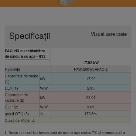
Specificații
Vizualizare toate
PACi NX cu schimbător
de căldură cu apă - R32
17.92 kW
Referință
PAW-200W5APAC-2
Capacitate de răcire
kW
17,92
(1)
EER (1)
W/W
2,95
Capacitate de
kW
23,06
încălzire (2)
COP (2)
W/W
3,69
ηsh (LOT1) (3)
%
179,8%
Clasa de eficiență
energetică 35°C (pompă
de căldură temperatură
A+++
1) Datele se referă la o temperatură de ieșire a apei reci de 7°C și o temperatură a