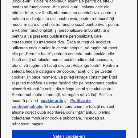
„cookie-uri”. Folosim cookie-uri esențiale pentru ca site-ul
Interval de
nostru să funcționeze. Alte cookie-uri, inclusiv cele ale
temperatură de
°C
+5
părților terțe, vor fi utilizate numai cu acordul dvs. pentru a
ieșire a apei (răcire -
Cascadă Aquarea pentru clădirea Porsche
măsura audiența site-ului nostru web, pentru a îmbunătăți
min.)
modul în care site-ul nostru funcționează pentru dvs., pentru
Interval de
a vă oferi funcționalități și personalizare îmbunătățită și
temperatură de
°C
+15
pentru a vă prezenta publicitate personalizată care
ieșire a apei (răcire -
corespunde cu interesele dvs. Dacă sunteți de acord cu
max.)
utilizarea cookie-urilor în aceste scopuri, vă rugăm să faceți
Interval de
clic pe „Permite toate” pentru a accepta toate cookie-urile.
temperatură de
°C
+50
Dacă doriți să folosim numai cookie-urile strict necesare,
ieșire a apei
atunci vă rugăm să faceți clic pe „Respinge toate”. Pentru a
(încălzire - max.)
selecta fiecare categorie de cookie, faceți clic pe „Setări
Interval de
Ce se întâmplă
cookie”. În orice moment, vă puteți retrage consimțământul
funcționare (răcire -
°C
-15
și puteți modifica selecția făcând clic pe pictograma cookie
min.)
albastră situată în colțul din stânga jos al site-ului nostru.
Interval de
Pentru mai multe informații, vă rugăm să vizitați Politica
funcționare (răcire -
°C
+46
noastră privind
cookie-urile
și
Politica de
max.)
confidențialitate
. În cazul în care anumite funcții nu sunt
Interval de
afișate corect după acordarea consimțământului privind
funcționare
°C
-20
colectarea modulelor cookie publicitare, încercați să
(încălzire - min.)
reîncărcați pagina.
Facebook
Instagram
Youtube
LinkedIn
Interval de
funcționare
°C
+24
About us
Contactați-ne
Harta site-ului
Setări cookie-uri
(încălzire - max.)