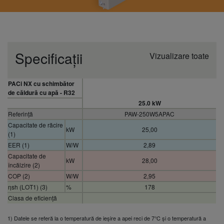
Specificații
Vizualizare toate
PACi NX cu schimbător
de căldură cu apă - R32
25.0 kW
Referință
PAW-250W5APAC
Capacitate de răcire
kW
25,00
(1)
EER (1)
W/W
2,89
Capacitate de
kW
28,00
încălzire (2)
COP (2)
W/W
2,95
ηsh (LOT1) (3)
%
178
Clasa de eficiență
energetică (Interval A+++
A+++
la D) (4)
1) Datele se referă la o temperatură de ieșire a apei reci de 7°C și o temperatură a