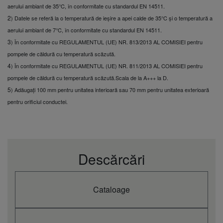
Dimensiuni
aerului ambiant de 35°C, în conformitate cu standardul EN 14511.
mm
550
(înălțime)
2
) Datele se referă la o temperatură de ieșire a apei calde de 35°C și o temperatură a
Dimensiuni (lățime)
mm
455
aerului ambiant de 7°C, în conformitate cu standardul EN 14511.
Dimensiuni
mm
205
3
) În conformitate cu REGULAMENTUL (UE) NR. 813/2013 AL COMISIEI pentru
(adâncime)
Greutate netă
kg
27
pompele de căldură cu temperatură scăzută.
Racord conductă de
4
) În conformitate cu REGULAMENTUL (UE) NR. 811/2013 AL COMISIEI pentru
Inch
Male Thread 1
apă
pompele de căldură cu temperatură scăzută.
Scala de la A+++ la D.
Debit apă rece
m³/h
4,30
5
) Adăugați 100 mm pentru unitatea interioară sau 70 mm pentru unitatea exterioară
(ΔT=5 K. 35°C)
pentru orificiul conductei.
Debit apă de
încălzire (ΔT=5 K.
L/min
4,85
35°C)
Comutator de debit
Included
Filtru de apă
Included
Descărcări
Unitate de exterior
U-250PZH2E8
Presiune acustică
unitate de exterior
dB(A)
59
(răcire - ridic.)
Cataloage
Presiune acustică
unitate de exterior
dB(A)
63
(încălzire - ridic.)