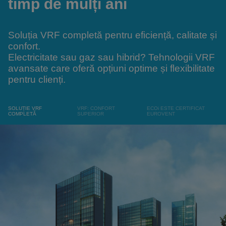
timp de mulți ani
Soluția VRF completă pentru eficiență, calitate și
confort.
Electricitate sau gaz sau hibrid? Tehnologii VRF
avansate care oferă opțiuni optime și flexibilitate
pentru clienți.
SOLUȚIE VRF
VRF: CONFORT
ECOi ESTE CERTIFICAT
COMPLETĂ
SUPERIOR
EUROVENT