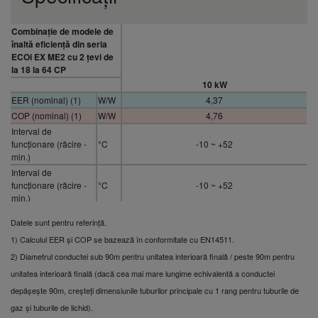
Combinație de modele de
înaltă eficiență din seria
ECOi EX ME2 cu 2 țevi de
la 18 la 64 CP
10 kW
EER (nominal) (1)
W/W
4,37
COP (nominal) (1)
W/W
4,76
Interval de
funcționare (răcire -
°C
-10 ~ +52
min.)
Interval de
funcționare (răcire -
°C
-10 ~ +52
min.)
Capacitate de răcire
kW
28,0
Datele sunt pentru referință.
(nominală)
1) Calculul EER și COP se bazează în conformitate cu EN14511.
Capacitate de răcire
kW
28,0
(nominală)
2) Diametrul conductei sub 90m pentru unitatea interioară finală / peste 90m pentru
Capacitate de
unitatea interioară finală (dacă cea mai mare lungime echivalentă a conductei
kW
31,5
încălzire (nominal)
depășește 90m, creșteți dimensiunile tuburilor principale cu 1 rang pentru tuburile de
Sursă de alimentare
V
380 / 400 / 415
gaz și tuburile de lichid).
unitate de exterior