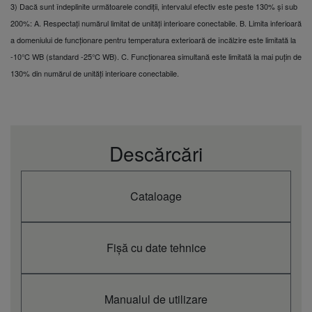
3) Dacă sunt îndeplinite următoarele condiții, intervalul efectiv este peste 130% și sub
Presiune acustică
unitate de interior
dB(A)
56,0
200%: A. Respectați numărul limitat de unități interioare conectabile. B. Limita inferioară
(încălzire)
a domeniului de funcționare pentru temperatura exterioară de încălzire este limitată la
Dimensiuni
1.842 x 770 x 1.000
-10°C WB (standard -25°C WB). C. Funcționarea simultană este limitată la mai puțin de
Greutate netă
kg
210
130% din numărul de unități interioare conectabile.
Agent frigorific
(R410A) / CO2
kg / T
5,6 / 11,6928
echivalent
Descărcări
Cataloage
Fișă cu date tehnice
Manualul de utilizare