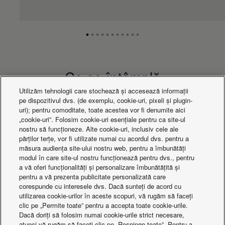
Ce se întâmplă
Utilizăm tehnologii care stochează și accesează informații
pe dispozitivul dvs. (de exemplu, cookie-uri, pixeli și plugin-
uri); pentru comoditate, toate acestea vor fi denumite aici
„cookie-uri”. Folosim cookie-uri esențiale pentru ca site-ul
nostru să funcționeze. Alte cookie-uri, inclusiv cele ale
părților terțe, vor fi utilizate numai cu acordul dvs. pentru a
măsura audiența site-ului nostru web, pentru a îmbunătăți
modul în care site-ul nostru funcționează pentru dvs., pentru
a vă oferi funcționalități și personalizare îmbunătățită și
pentru a vă prezenta publicitate personalizată care
corespunde cu interesele dvs. Dacă sunteți de acord cu
utilizarea cookie-urilor în aceste scopuri, vă rugăm să faceți
clic pe „Permite toate” pentru a accepta toate cookie-urile.
Dacă doriți să folosim numai cookie-urile strict necesare,
VRF Smart
New VRF system
atunci vă rugăm să faceți clic pe „Respinge toate”. Pentru a