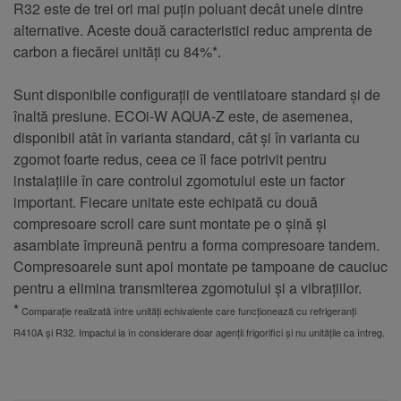
R32 este de trei ori mai puțin poluant decât unele dintre
alternative. Aceste două caracteristici reduc amprenta de
carbon a fiecărei unități cu 84%*.
Sunt disponibile configurații de ventilatoare standard și de
înaltă presiune. ECOi-W AQUA-Z este, de asemenea,
disponibil atât în varianta standard, cât și în varianta cu
zgomot foarte redus, ceea ce îl face potrivit pentru
instalațiile în care controlul zgomotului este un factor
important. Fiecare unitate este echipată cu două
compresoare scroll care sunt montate pe o șină și
asamblate împreună pentru a forma compresoare tandem.
Compresoarele sunt apoi montate pe tampoane de cauciuc
pentru a elimina transmiterea zgomotului și a vibrațiilor.
*
Comparație realizată între unități echivalente care funcționează cu refrigeranți
R410A și R32. Impactul ia în considerare doar agenții frigorifici și nu unitățile ca întreg.