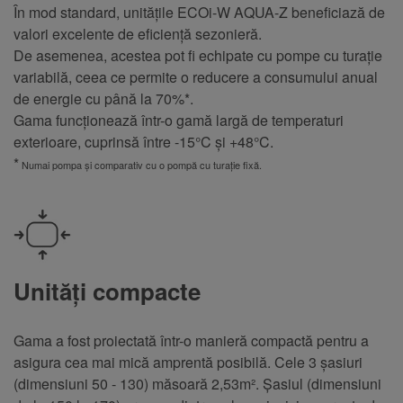
În mod standard, unitățile ECOi-W AQUA-Z beneficiază de
valori excelente de eficiență sezonieră.
De asemenea, acestea pot fi echipate cu pompe cu turație
variabilă, ceea ce permite o reducere a consumului anual
de energie cu până la 70%*.
Gama funcționează într-o gamă largă de temperaturi
exterioare, cuprinsă între -15°C și +48°C.
*
Numai pompa și comparativ cu o pompă cu turație fixă.
Unități compacte
Gama a fost proiectată într-o manieră compactă pentru a
asigura cea mai mică amprentă posibilă. Cele 3 șasiuri
(dimensiuni 50 - 130) măsoară 2,53m². Șasiul (dimensiuni