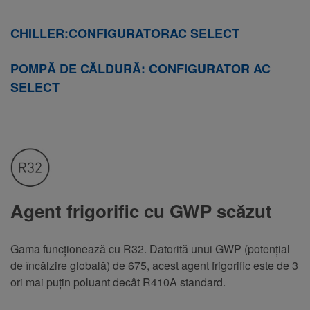
CHILLER:
CONFIGURATOR
AC SELECT
POMPĂ DE CĂLDURĂ: CONFIGURATOR AC
SELECT
Agent frigorific cu GWP scăzut
Gama funcționează cu R32. Datorită unui GWP (potențial
de încălzire globală) de 675, acest agent frigorific este de 3
ori mai puțin poluant decât R410A standard.