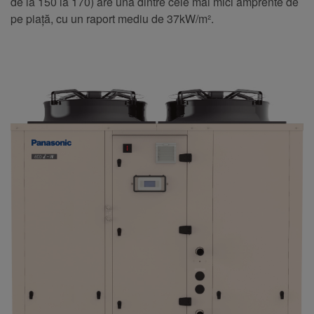
de la 150 la 170) are una dintre cele mai mici amprente de
pe piață, cu un raport mediu de 37kW/m².