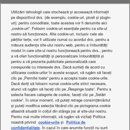
Studii de caz
Utilizăm tehnologii care stochează și accesează informații
Vedeți toate proiectele
pe dispozitivul dvs. (de exemplu, cookie-uri, pixeli și plugin-
uri); pentru comoditate, toate acestea vor fi denumite aici
„cookie-uri”. Folosim cookie-uri esențiale pentru ca site-ul
nostru să funcționeze. Alte cookie-uri, inclusiv cele ale
părților terțe, vor fi utilizate numai cu acordul dvs. pentru a
măsura audiența site-ului nostru web, pentru a îmbunătăți
modul în care site-ul nostru funcționează pentru dvs., pentru
a vă oferi funcționalități și personalizare îmbunătățită și
pentru a vă prezenta publicitate personalizată care
corespunde cu interesele dvs. Dacă sunteți de acord cu
utilizarea cookie-urilor în aceste scopuri, vă rugăm să faceți
clic pe „Permite toate” pentru a accepta toate cookie-urile.
Dacă doriți să folosim numai cookie-urile strict necesare,
atunci vă rugăm să faceți clic pe „Respinge toate”. Pentru a
Cascadă Aquarea pentru clădirea Porsche
selecta fiecare categorie de cookie, faceți clic pe „Setări
cookie”. În orice moment, vă puteți retrage consimțământul
și puteți modifica selecția făcând clic pe pictograma cookie
albastră situată în colțul din stânga jos al site-ului nostru.
Pentru mai multe informații, vă rugăm să vizitați Politica
noastră privind
cookie-urile
și
Politica de
confidențialitate
. În cazul în care anumite funcții nu sunt