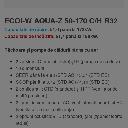
ECOi-W AQUA-Z 50-170 C/H R32
Capacitate de răcire:
51,6 până la 173kW.
Capacitate de încălzire:
51,7 până la 180kW.
Răcitoare și pompe de căldură răcite cu aer
2 versiuni: C (numai răcire) și H (pompă de căldură)
10 dimensiuni
SEER până la 4,88 (STD AC) / 5,31 (STD EC)
SCOP până la 3,72 (STD AC) / 4,10 (STD EC)
2 configurații: STD (standard) și HPF (ventilator de
înaltă presiune)
2 tipuri de ventilatoare: AC (ventilator standard) și EC
(ventilator de înaltă eficiență)
2 opțiuni acustice:
STD (standard) și S (zgomot foarte
redus
)