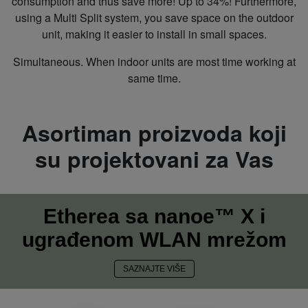
consumption and thus save more! Up to 34%! Furthermore,
using a Multi Split system, you save space on the outdoor
unit, making it easier to install in small spaces.
Simultaneous. When indoor units are most time working at
same time.
Asortiman proizvoda koji
su projektovani za Vas
Etherea sa nanoe™ X i
ugrađenom WLAN mrežom
SAZNAJTE VIŠE