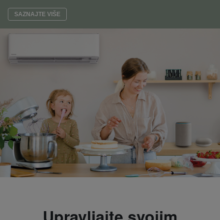
SAZNAJTE VIŠE
Upravljaјte svoјim