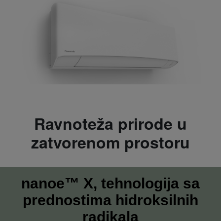
Ravnoteža prirode u
zatvorenom prostoru
nanoe™ X, tehnologija sa
prednostima hidroksilnih
radikala