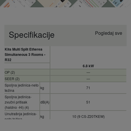
Specifikacije
Pogledaj sve
Kits Multi Split Etherea
Simultaneous 3 Rooms •
R32
6.8 kW
OP (2)
—
SEER (2)
—
Spoljna jedinica-neto
kg
71
težina
Spoljna jedinica-
zvučni pritisak
dB(A)
51
(haldno -Hi) (4)
Unutrašnja jedinica-
kg
10 (9 CS-Z20TKEW)
neto težina
Dimenzije nutrašnja
mm
295 x 919 x 194
jedinica (visina)