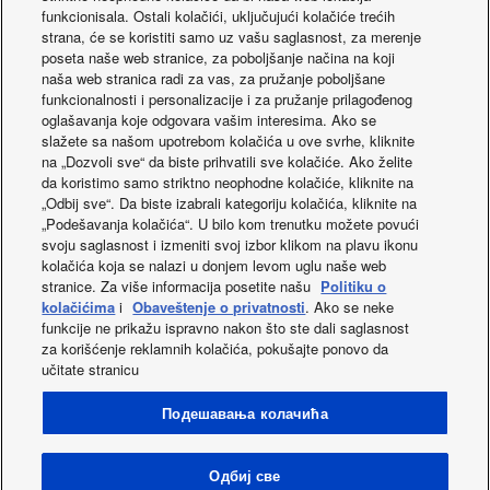
funkcionisala. Ostali kolačići, uključujući kolačiće trećih
strana, će se koristiti samo uz vašu saglasnost, za merenje
poseta naše web stranice, za poboljšanje načina na koji
naša web stranica radi za vas, za pružanje poboljšane
funkcionalnosti i personalizacije i za pružanje prilagođenog
oglašavanja koje odgovara vašim interesima. Ako se
slažete sa našom upotrebom kolačića u ove svrhe, kliknite
na „Dozvoli sve“ da biste prihvatili sve kolačiće. Ako želite
da koristimo samo striktno neophodne kolačiće, kliknite na
„Odbij sve“. Da biste izabrali kategoriju kolačića, kliknite na
Voice Control
New Residential
„Podešavanja kolačića“. U bilo kom trenutku možete povući
svoju saglasnost i izmeniti svoj izbor klikom na plavu ikonu
application micros
kolačića koja se nalazi u donjem levom uglu naše web
stranice. Za više informacija posetite našu
Politiku o
kolačićima
i
Obaveštenje o privatnosti
. Ako se neke
funkcije ne prikažu ispravno nakon što ste dali saglasnost
za korišćenje reklamnih kolačića, pokušajte ponovo da
učitate stranicu
Facebook
Instagram
Youtube
LinkedIn
Подешавања колачића
O nama
Kontakt
Mapa stranica
Uvjeti uporabe
Politika privatnosti
Politika korišćenja kolačića
Data act
Novosti
Energy labels
Одбиј све
Area / Country