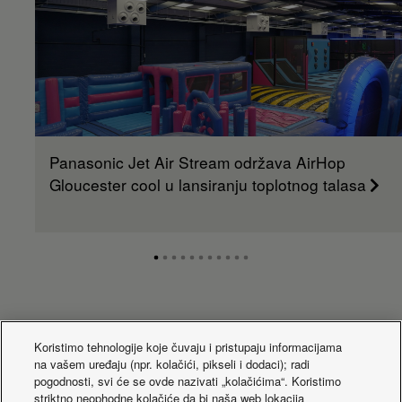
Panasonic Jet Air Stream održava AirHop
Gloucester cool u lansiranju toplotnog talasa
Novosti
Koristimo tehnologije koje čuvaju i pristupaju informacijama
na vašem uređaju (npr. kolačići, pikseli i dodaci); radi
pogodnosti, svi će se ovde nazivati „kolačićima“. Koristimo
striktno neophodne kolačiće da bi naša web lokacija