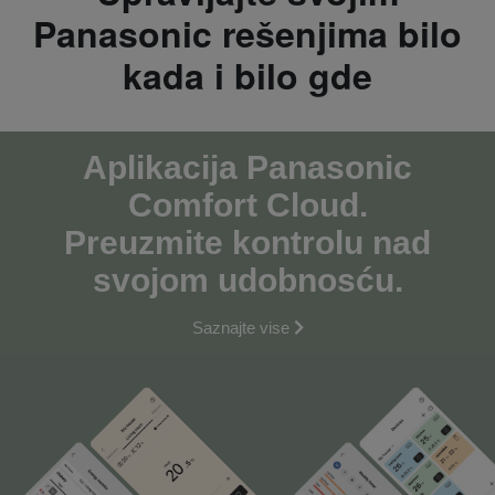
Panasonic rešenjima bilo
kada i bilo gde
Aplikaciјa Panasonic
Comfort Cloud.
Preuzmite kontrolu nad
svoјom udobnosću.
Saznaјte vise