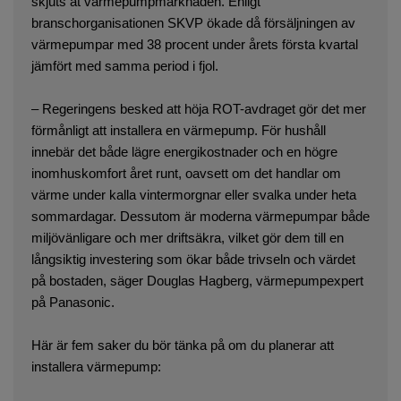
skjuts åt värmepumpmarknaden. Enligt
branschorganisationen SKVP ökade då försäljningen av
värmepumpar med 38 procent under årets första kvartal
jämfört med samma period i fjol.
– Regeringens besked att höja ROT-avdraget gör det mer
förmånligt att installera en värmepump. För hushåll
innebär det både lägre energikostnader och en högre
inomhuskomfort året runt, oavsett om det handlar om
värme under kalla vintermorgnar eller svalka under heta
sommardagar. Dessutom är moderna värmepumpar både
miljövänligare och mer driftsäkra, vilket gör dem till en
långsiktig investering som ökar både trivseln och värdet
på bostaden, säger Douglas Hagberg, värmepumpexpert
på Panasonic.
Här är fem saker du bör tänka på om du planerar att
installera värmepump: