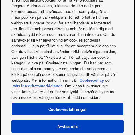
Panasonic lanserar värmepump för trånga utrymmen
06-07-2020
fungera. Andra cookies, inklusive de från tredje part,
kommer endast att användas med ditt samtycke, för att
Panasonic lanserar svensk röststyrning för värmepumpar
06-07-2020
mäta publiken på vår webbplats, för att förbättra hur vår
webbplats fungerar för dig, för att tillhandahålla förbättrad
funktionalitet och personalisering och för att förse dig med
Panasonic lanserar högeffektiv värmepump – sänker
17-06-2020
skräddarsydd reklam som motsvarar dina intressen. Om du
energiförbrukningen med 75 procent
samtycker till vår användning av cookies för dessa
ändamål, klicka på "Tillåt alla" för att acceptera alla cookies.
Panasonic förbättrar effektiviteten i populär luft-vatten-serie
08-01-2020
Om du vill att vi endast använder strikt nödvändiga cookies,
vänligen klicka på "Avvisa alla". För att välja per cookie-
kategori, klicka på "Cookie-inställningar". Du kan när som
Grön och ekonomisk kontorsbyggnadslösning vinner pris vid
13-12-2019
helst återkalla ditt samtycke och ändra ditt val genom att
Panasonic PRO Awards
klicka på den blå cookie-ikonen längst ner till vänster på vår
webbplats. Mer information finns i vår
Cookiepolicy
och
vårt integritetsmeddelande
. Om vissa funktioner inte
visas korrekt efter att du har samtyckt till användningen av
reklamcookies, vänligen försök att ladda om sidan.
Facebook
Instagram
Youtube
LinkedIn
Cookie-inställningar
Om oss
Kontakta oss
Webbplatskarta
Användarvillkor
Sekretessmeddelande
Policy för cookies
Data act
Nyheter
Energy labels
Avvisa alla
Area / Country