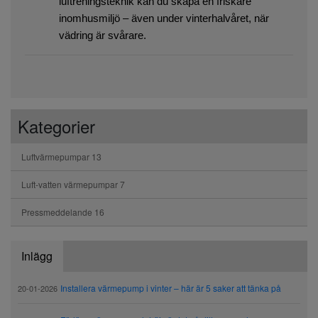
luftreningsteknik kan du skapa en friskare
inomhusmiljö – även under vinterhalvåret, när
vädring är svårare.
Kategorier
Luftvärmepumpar
13
Luft-vatten värmepumpar
7
Pressmeddelande
16
Inlägg
Installera värmepump i vinter – här är 5 saker att tänka på
20-01-2026