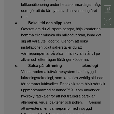
luftkonditionering under heta sommardagar, något
som gör att du får nytta av din investering året
runt.
4.
Boka i tid och slipp köer
Oavsett om du vill spara pengar, höja komforten
hemma eller minska din miljöpåverkan, lönar det
sig att vara ute i god tid. Genom att boka
installationen tidigt säkerställer du att
värmepumpen är på plats innan kylan slår till på
allvar och efterfrågan förlänger kötiderna.
5.
Satsa på
luftrening
teknologi
Vissa moderna luftvärmesystem har inbyggd
luftreningsteknologi, som kan göra verklig skillnad
för hemmet luftkvalitet. En teknik som blivit särskilt
uppmärksammad är nanoe™ X, som använder
hydroxylradikaler för att neutralisera partiklar,
allergener, virus, bakterier och pollen.
Genom
att investera i en värmepump med inbyggd