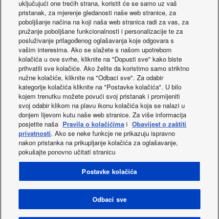
· Alarm notice with the latest 10 alarms
uključujući one trećih strana, koristit će se samo uz vaš
· Counter for operating hours of compressor and pump
pristanak, za mjerenje gledanosti naše web stranice, za
poboljšanje načina na koji naša web stranica radi za vas, za
· Compressor operating limits saved in a flash memory
pružanje poboljšane funkcionalnosti i personalizacije te za
posluživanje prilagođenog oglašavanja koje odgovara s
Others.
vašim interesima. Ako se slažete s našom upotrebom
· BMS compatible (RS485 ModBus RTU or BacNet MSTP
kolačića u ove svrhe, kliknite na "Dopusti sve" kako biste
prihvatili sve kolačiće. Ako želite da koristimo samo striktno
protocol)
nužne kolačiće, kliknite na "Odbaci sve". Za odabir
kategorije kolačića kliknite na "Postavke kolačića". U bilo
kojem trenutku možete povući svoj pristanak i promijeniti
svoj odabir klikom na plavu ikonu kolačića koja se nalazi u
donjem lijevom kutu naše web stranice. Za više informacija
More about ECOi-W
posjetite naša
Pravila o kolačićima
i
Obavijest o zaštiti
privatnosti
. Ako se neke funkcje ne prikazuju ispravno
nakon pristanka na prikupljanje kolačića za oglašavanje,
pokušajte ponovno učitati stranicu
Facebook
Instagram
Youtube
LinkedIn
Postavke kolačića
O nama
Kontakt
Kazalo stranica
Uvjeti uporabe
Politika privatnosti
Politika korištenja kolačića
Data act
Novosti
Energy labels
Odbaci sve
Area / Country