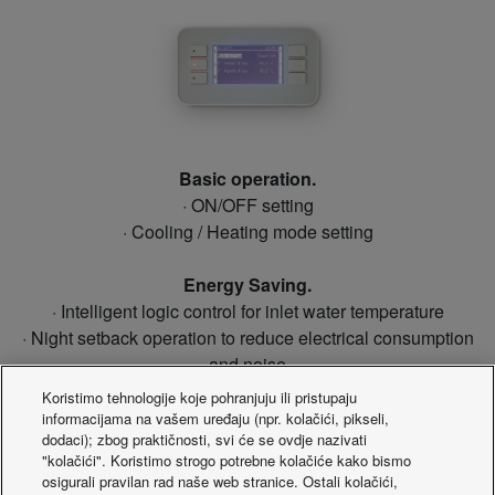
Basic operation.
· ON/OFF setting
· Cooling / Heating mode setting
Energy Saving.
· Intelligent logic control for inlet water temperature
· Night setback operation to reduce electrical consumption
and noise
· Part load operating mode
Koristimo tehnologije koje pohranjuju ili pristupaju
· Maximum discharge temperature control
informacijama na vašem uređaju (npr. kolačići, pikseli,
dodaci); zbog praktičnosti, svi će se ovdje nazivati
Service / Maintenance.
"kolačići". Koristimo strogo potrebne kolačiće kako bismo
· Automatic test operation at the push of a button
osigurali pravilan rad naše web stranice. Ostali kolačići,