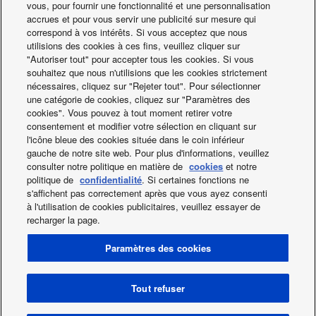
Portail de recrutement
vous, pour fournir une fonctionnalité et une personnalisation
accrues et pour vous servir une publicité sur mesure qui
correspond à vos intérêts. Si vous acceptez que nous
utilisions des cookies à ces fins, veuillez cliquer sur
"Autoriser tout" pour accepter tous les cookies. Si vous
souhaitez que nous n'utilisions que les cookies strictement
nécessaires, cliquez sur "Rejeter tout". Pour sélectionner
une catégorie de cookies, cliquez sur "Paramètres des
cookies". Vous pouvez à tout moment retirer votre
consentement et modifier votre sélection en cliquant sur
l'icône bleue des cookies située dans le coin inférieur
gauche de notre site web. Pour plus d'informations, veuillez
consulter notre politique en matière de
cookies
et notre
politique de
confidentialité
. Si certaines fonctions ne
s'affichent pas correctement après que vous ayez consenti
à l'utilisation de cookies publicitaires, veuillez essayer de
recharger la page.
Facebook
Instagram
Youtube
LinkedIn
Paramètres des cookies
A propos de nous
Contact & Support
Plan du site
Utilisation des Cookies
Data Act
Actualités
Energy labels
Tout refuser
Area / Country