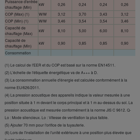
Puissance d'entrée
kW
0,26
0,24
0,24
0,26
chauffage (Min)
COP (Max) (1)
W/W
3,12
3,70
3,43
3,12
COP (Min) (1)
W/W
3,46
3,54
3,54
3,46
Capacité de
kW
8,10
5,00
6,00
8,10
chauffage (Max)
Capacité de
kW
0,90
0,85
0,85
0,90
chauffage (Min)
Consommation
annuelle d'énergie
kWh/a
261,00
111,00
151,00
261
pour le
(1) Le calcul de l'EER et du COP est basé sur la norme EN14511.
refroidissement (3)
(2) L'échelle de l'étiquette énergétique va de A+++ à D.
Puissance d'entrée
(3) La consommation annuelle d'énergie est calculée conformément à la
refroidissement
kW
1,81
0,90
1,02
1,81
norme EU/626/2011.
(Max)
Puissance d'entrée
(4) La pression acoustique des appareils indique la valeur mesurée à une
refroidissement
kW
0,26
0,24
0,24
0,26
position située à 1 m devant le corps principal et à 1 m au-dessus du sol. La
(Min)
pression acoustique est mesurée conformément à la norme JIS C 9612. Q-
Puissance d'entrée
Lo : Mode silencieux. Lo : Vitesse de ventilation la plus faible.
refroidissement
kW
1,39
0,52
0,86
1,39
(nominale)
(5) Ajouter 70 mm pour l'orifice de la tuyauterie.
Pdesign
(6) Lors de l'installation de l'unité extérieure à une position plus élevée que
kW
5,00
2,50
3,50
5,00
(refroidissement)
l'unité intérieure.