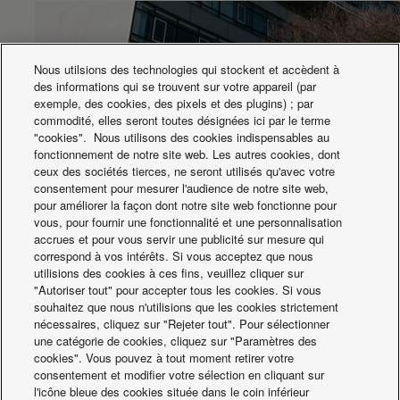
acoustique
dB(A)
33
25
26
33
intérieure (Heat -
Lo) (4)
Pression
Nous utilsions des technologies qui stockent et accèdent à
acoustique
des informations qui se trouvent sur votre appareil (par
dB(A)
46
38
39
46
intérieure (Heat -
exemple, des cookies, des pixels et des plugins) ; par
Hi) (4)
commodité, elles seront toutes désignées ici par le terme
Pression
"cookies". Nous utilisons des cookies indispensables au
acoustique
fonctionnement de notre site web. Les autres cookies, dont
dB(A)
27
20
20
27
intérieure (Cool -
ceux des sociétés tierces, ne seront utilisés qu'avec votre
Q-Lo) (4)
consentement pour mesurer l'audience de notre site web,
Pression
Cascade Aquarea pour le bâtiment Porsche
pour améliorer la façon dont notre site web fonctionne pour
acoustique
vous, pour fournir une fonctionnalité et une personnalisation
dB(A)
31
25
26
31
intérieure (Cool -
accrues et pour vous servir une publicité sur mesure qui
Lo) (4)
correspond à vos intérêts. Si vous acceptez que nous
Volume
utilisions des cookies à ces fins, veuillez cliquer sur
d'élimination de
L/h
2,8
1,5
2,0
2,8
"Autoriser tout" pour accepter tous les cookies. Si vous
l'humidité
souhaitez que nous n'utilisions que les cookies strictement
Débit d'air intérieur
nécessaires, cliquez sur "Rejeter tout". Pour sélectionner
m³/min
13,2
9,9
10,1
13,4
(chaleur)
une catégorie de cookies, cliquez sur "Paramètres des
Débit d'air intérieur
cookies". Vous pouvez à tout moment retirer votre
m³/min
11,6
9,6
9,9
11,9
Actualités
(froid)
consentement et modifier votre sélection en cliquant sur
Pression
l'icône bleue des cookies située dans le coin inférieur