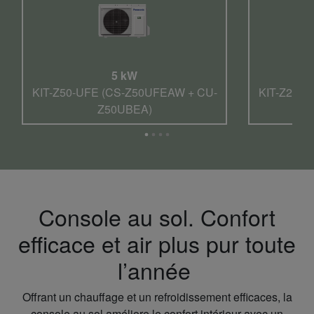
5 kW
KIT-Z50-UFE (CS-Z50UFEAW + CU-
KIT-Z25-U
Z50UBEA)
Console au sol. Confort
efficace et air plus pur toute
l’année
Offrant un chauffage et un refroidissement efficaces, la
console au sol améliore le confort intérieur avec un