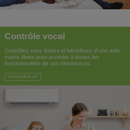
Contrôle vocal
Contrôlez sans limites et bénéficiez d'une aide
mains libres pour accéder à toutes les
fonctionnalités de vos climatiseurs.
EN SAVOIR PLUS