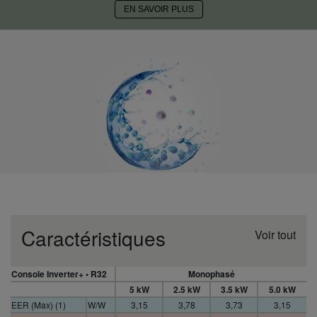
EN SAVOIR PLUS
Caractéristiques
Voir tout
Console Inverter+ • R32
Monophasé
5 kW
2.5 kW
3.5 kW
5.0 kW
EER (Max) (1)
W/W
3,15
3,78
3,73
3,15