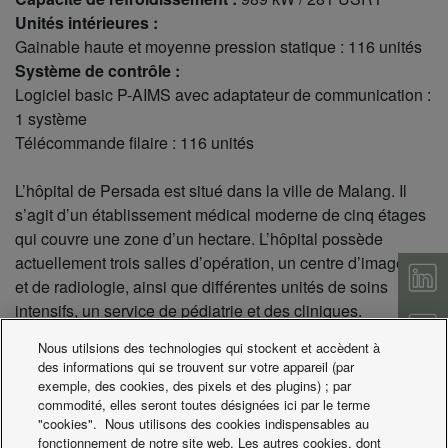
Unités intérieures :
Gainable haute et moyenne pression statique : 116 unités
Système de contrôle :
Logiciel basic P-AIMS avec adaptateur de communication :
1 système
Télécommande filaire : 116 unités
L’hôpital de Persada est situé dans la ville de Malang. Il
s’agit d’un établissement médical moderne de cinq étages
qui couvre une zone d’un hectare. L’hôpital possède
actuellement trois salles d’opération, un centre d’imagerie
et de radiologie, ainsi que différentes unités de soins
intensifs, un service de pédiatrie et des cliniques.
Nous utilsions des technologies qui stockent et accèdent à
des informations qui se trouvent sur votre appareil (par
exemple, des cookies, des pixels et des plugins) ; par
commodité, elles seront toutes désignées ici par le terme
"cookies". Nous utilisons des cookies indispensables au
fonctionnement de notre site web. Les autres cookies, dont