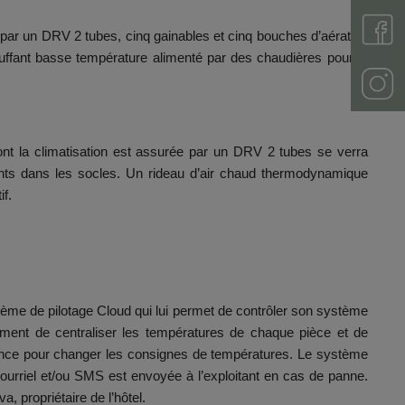
é par un DRV 2 tubes, cinq gainables et cinq bouches d’aération
auffant basse température alimenté par des chaudières pour la
 dont la climatisation est assurée par un DRV 2 tubes se verra
nts dans les socles. Un rideau d’air chaud thermodynamique
f.
ystème de pilotage Cloud qui lui permet de contrôler son système
lement de centraliser les températures de chaque pièce et de
istance pour changer les consignes de températures. Le système
courriel et/ou SMS est envoyée à l’exploitant en cas de panne.
, propriétaire de l’hôtel.