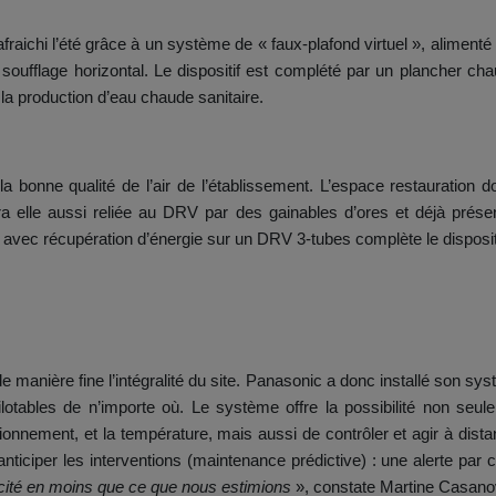
fraichi l’été grâce à un système de « faux-plafond virtuel », aliment
 soufflage horizontal. Le dispositif est complété par un plancher ch
a production d’eau chaude sanitaire.
t la bonne qualité de l’air de l’établissement. L’espace restauration
 elle aussi reliée au DRV par des gainables d’ores et déjà prése
 avec récupération d’énergie sur un DRV 3-tubes complète le dispositi
e manière fine l’intégralité du site. Panasonic a donc installé son s
pilotables de n’importe où. Le système offre la possibilité non seu
nctionnement, et la température, mais aussi de contrôler et agir à d
nticiper les interventions (maintenance prédictive) : une alerte par 
cité en moins que ce que nous estimions
», constate Martine Casanova