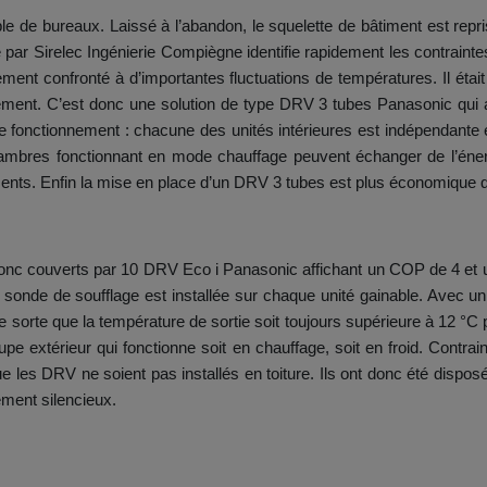
e de bureaux. Laissé à l’abandon, le squelette de bâtiment est repris
 par Sirelec Ingénierie Compiègne identifie rapidement les contraintes 
dement confronté à d’importantes fluctuations de températures. Il étai
ment. C’est donc une solution de type DRV 3 tubes Panasonic qui a é
 de fonctionnement : chacune des unités intérieures est indépendante
hambres fonctionnant en mode chauffage peuvent échanger de l’éne
dements. Enfin la mise en place d’un DRV 3 tubes est plus économique q
 donc couverts par 10 DRV Eco i Panasonic affichant un COP de 4 et
sonde de soufflage est installée sur chaque unité gainable. Avec un
lle sorte que la température de sortie soit toujours supérieure à 12
pe extérieur qui fonctionne soit en chauffage, soit en froid. Contrain
 les DRV ne soient pas installés en toiture. Ils ont donc été disposé
ment silencieux.