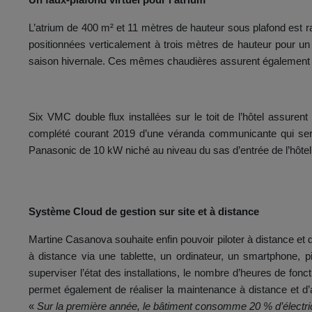
Un faux-plafond virtuel pour l’atrium
L’atrium de 400 m² et 11 mètres de hauteur sous plafond est ra
positionnées verticalement à trois mètres de hauteur pour un
saison hivernale. Ces mêmes chaudières assurent également l
Six VMC double flux installées sur le toit de l’hôtel assuren
complété courant 2019 d’une véranda communicante qui sera
Panasonic de 10 kW niché au niveau du sas d’entrée de l’hôtel
Système Cloud de gestion sur site et à distance
Martine Casanova souhaite enfin pouvoir piloter à distance et d
à distance via une tablette, un ordinateur, un smartphone, 
superviser l’état des installations, le nombre d’heures de fo
permet également de réaliser la maintenance à distance et d’a
«
Sur la première année, le bâtiment consomme 20 % d’électri