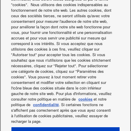
"cookies". Nous utilisons des cookies indispensables au
de garder la puissance de sortie de la pompe à chaleur
fonctionnement de notre site web. Les autres cookies, dont
avec une température extérieure allant jusqu’à -20 °C et
ceux des sociétés tierces, ne seront utilisés qu'avec votre
ce, sans l’aide des résistances d’appoint électriques.
consentement pour mesurer l'audience de notre site web,
pour améliorer la façon dont notre site web fonctionne pour
Pour en savoir plus
vous, pour fournir une fonctionnalité et une personnalisation
accrues et pour vous servir une publicité sur mesure qui
Aquarea HT
correspond à vos intérêts. Si vous acceptez que nous
utilisions des cookies à ces fins, veuillez cliquer sur
"Autoriser tout" pour accepter tous les cookies. Si vous
Pour une maison équipée de radiateurs haute
souhaitez que nous n'utilisions que les cookies strictement
température
nécessaires, cliquez sur "Rejeter tout". Pour sélectionner
Idéal pour les rénovations : source d’énergie verte qui
une catégorie de cookies, cliquez sur "Paramètres des
cookies". Vous pouvez à tout moment retirer votre
fonctionne avec les radiateurs existants La solution
consentement et modifier votre sélection en cliquant sur
Aquarea HT est idéale, car elle fournit des températures de
l'icône bleue des cookies située dans le coin inférieur
sortie d’eau de 65 °C, même à -15 °C.
gauche de notre site web. Pour plus d'informations, veuillez
consulter notre politique en matière de
cookies
et notre
Pour en savoir plus
politique de
confidentialité
. Si certaines fonctions ne
s'affichent pas correctement après que vous ayez consenti
à l'utilisation de cookies publicitaires, veuillez essayer de
recharger la page.
Facebook
Instagram
Youtube
LinkedIn