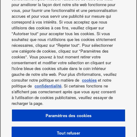
pour améliorer la façon dont notre site web fonctionne pour
vous, pour fournir une fonctionnalité et une personnalisation
accrues et pour vous servir une publicité sur mesure qui
correspond à vos intérêts. Si vous acceptez que nous
Efficacité saisonnière, produit conforme aux nouvelles
utilisions des cookies à ces fins, veuillez cliquer sur
exigences d'écoconception (directive Ecodesign) Etherea :
"Autoriser tout" pour accepter tous les cookies. Si vous
coefficient d'efficacité saisonnière : SCOP de 4,80 A++
souhaitez que nous n'utilisions que les cookies strictement
nécessaires, cliquez sur "Rejeter tout". Pour sélectionner
Ratio d'efficacité saisonnière : SEER de 7,60 A++
une catégorie de cookies, cliquez sur "Paramètres des
Heatcharge : coefficient d'efficacité saisonnière : SCOP de
cookies". Vous pouvez à tout moment retirer votre
5,40 A+++ Ratio d'efficacité saisonnière : SEER de 8,60
consentement et modifier votre sélection en cliquant sur
A+++ GRAPHIQUE 1 :* * SCOP en mode chaud, XE/E9-
l'icône bleue des cookies située dans le coin inférieur
gauche de notre site web. Pour plus d'informations, veuillez
QKE comparé à des radiateurs électriques à +7°C
consulter notre politique en matière de
cookies
et notre
GRAPHIQUE 2 :* SCOP en mode chaud, VE9-NKE
politique de
confidentialité
. Si certaines fonctions ne
comparé à des radiateurs électriques à +7°C
s'affichent pas correctement après que vous ayez consenti
à l'utilisation de cookies publicitaires, veuillez essayer de
recharger la page.
Facebook
Instagram
Youtube
LinkedIn
Paramètres des cookies
A propos de nous
Contact & Support
Plan du site
Utilisation des Cookies
Data act
Actualités
Energy labels
Tout refuser
Area / Country