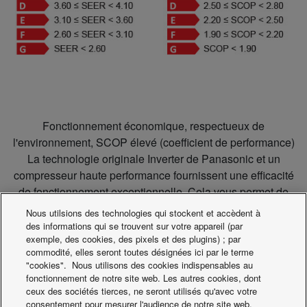
Fonctionnement économique, respectueux de
l'environnement, SCOP élevé (coefficient de performance)
La technologie originale Inverter de Panasonic et un
compresseur haute performance fournissent une efficacité
de fonctionnement exceptionnelle. Cela vous permet de
réduire vos factures d’électricité tout en contribuant à la
Nous utilsions des technologies qui stockent et accèdent à
protection de l’environnement.
des informations qui se trouvent sur votre appareil (par
exemple, des cookies, des pixels et des plugins) ; par
commodité, elles seront toutes désignées ici par le terme
"cookies". Nous utilisons des cookies indispensables au
fonctionnement de notre site web. Les autres cookies, dont
ceux des sociétés tierces, ne seront utilisés qu'avec votre
consentement pour mesurer l'audience de notre site web,