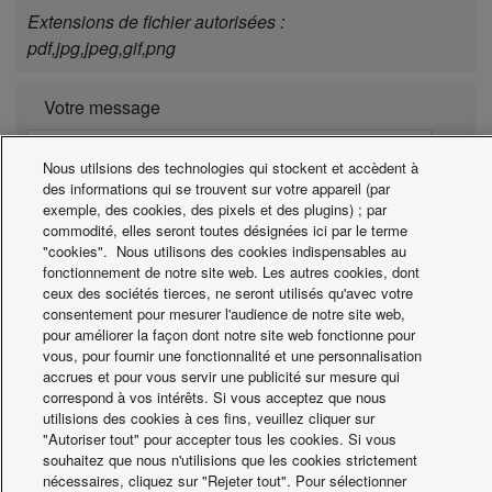
Extensions de fichier autorisées :
pdf,jpg,jpeg,gif,png
Votre message
Nous utilsions des technologies qui stockent et accèdent à
des informations qui se trouvent sur votre appareil (par
exemple, des cookies, des pixels et des plugins) ; par
commodité, elles seront toutes désignées ici par le terme
"cookies". Nous utilisons des cookies indispensables au
fonctionnement de notre site web. Les autres cookies, dont
ceux des sociétés tierces, ne seront utilisés qu'avec votre
consentement pour mesurer l'audience de notre site web,
pour améliorer la façon dont notre site web fonctionne pour
vous, pour fournir une fonctionnalité et une personnalisation
accrues et pour vous servir une publicité sur mesure qui
correspond à vos intérêts. Si vous acceptez que nous
Panasonic garantit que les informations à caractère
utilisions des cookies à ces fins, veuillez cliquer sur
personnel que vous envoyez sont exclusivement
"Autoriser tout" pour accepter tous les cookies. Si vous
utilisées dans le but de répondre à votre demande.
souhaitez que nous n'utilisions que les cookies strictement
* Tous les champs doivent être complétés.
nécessaires, cliquez sur "Rejeter tout". Pour sélectionner