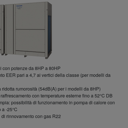
i con potenze da 8HP a 80HP
to EER pari a 4,7 ai vertici della classe (per modelli da
 ridotta rumorosità (54dB(A) per i modelli da 8HP)
in raffrescamento con temperature esterne fino a 52°C DB
ia: possibilità di funzionamento in pompa di calore con
o a -25°C
ti di rinnovamento con gas R22