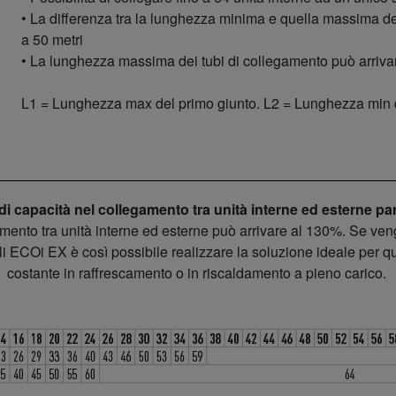
• La differenza tra la lunghezza minima e quella massima del
a 50 metri
• La lunghezza massima dei tubi di collegamento può arriv
L1 = Lunghezza max del primo giunto. L2 = Lunghezza min d
i capacità nel collegamento tra unità interne ed esterne pa
amento tra unità interne ed esterne può arrivare al 130%. Se veng
i ECOi EX è così possibile realizzare la soluzione ideale per que
costante in raffrescamento o in riscaldamento a pieno carico.