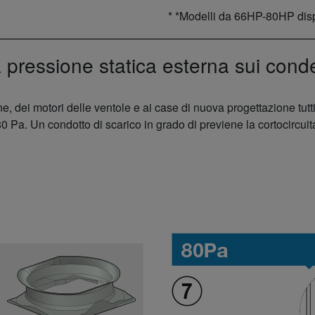
* *Modelli da 66HP-80HP disp
 pressione statica esterna sui cond
one, dei motori delle ventole e ai case di nuova progettazione tut
80 Pa. Un condotto di scarico in grado di previene la cortocircuit