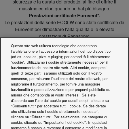
sicurezza e la durata del prodotto, al fine di offrire il
massimo comfort quando ne hai più bisogno.
Prestazioni certificate Eurovent*.
Le prestazioni della serie ECOi-W sono state ceritificate da
Eurovent per dimostrare l'alta qualità e le elevate
prestazioni di Panasonic.
https://www.eurovent-certification.com/
Questo sito web utilizza tecnologie che consentono
*Solo modelli a pompa di calore
l’archiviazione e l’accesso a informazioni del tuo dispositivo
La serie ECOi-W è conforme al regolamento ErP.
(ad es. cookies, pixel e plugin); per comodità li chiameremo
“cookie”. Utilizziamo i cookie strettamente necessari per il
SEER conforme al REGOLAMENTO DELLA
funzionamento del nostro sito web. Altri cookie, compresi
COMMISSIONE (EU) No 2016/2281.
quelli di terze parti, saranno utilizzati solo con il vostro
SCOP conforme al REGOLAMENTO DELLA
consenso, per misurare l'audience del nostro sito web, per
migliorarne il funzionamento, per fornire una maggiore
COMMISSIONE (EU) No 813/2013.
funzionalità e personalizzazione e per proporvi pubblicità su
misura che corrisponda ai vostri interessi. Se siete
d'accordo con l'uso dei cookie per questi scopi, cliccate su
"Consenti tutti" per accettare tutti i cookie. Se desiderate
Materiale di supporto ai clienti
che utilizziamo solo i cookie strettamente necessari,
cliccate su "Rifiuta tutti". Per selezionare una categoria di
Files AutoCAD 2D e modelli BIM per tutta la linea ECOi-W
cookie, cliccate su "Impostazioni dei cookie". In qualsiasi
sono disponibili sul sito Panasonic PROClub.
momento è possibile revocare il consenso e modificare la