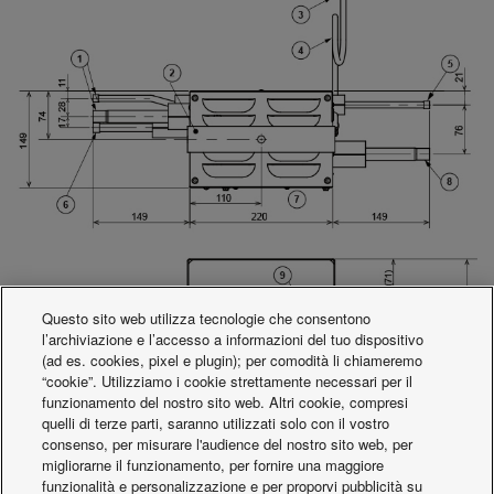
Questo sito web utilizza tecnologie che consentono
l’archiviazione e l’accesso a informazioni del tuo dispositivo
(ad es. cookies, pixel e plugin); per comodità li chiameremo
“cookie”. Utilizziamo i cookie strettamente necessari per il
funzionamento del nostro sito web. Altri cookie, compresi
quelli di terze parti, saranno utilizzati solo con il vostro
consenso, per misurare l'audience del nostro sito web, per
Dimensioni valvola
migliorarne il funzionamento, per fornire una maggiore
1.
Tubazione lato liquido ID9,52 /Lato Aspirazione Tubo
funzionalità e personalizzazione e per proporvi pubblicità su