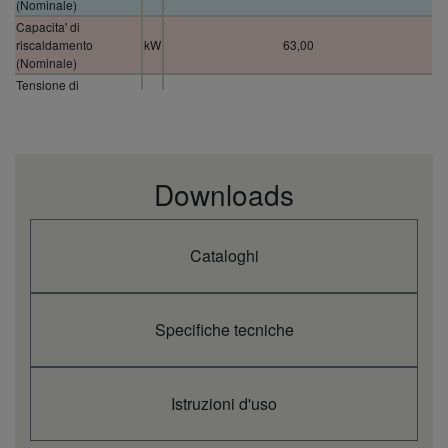
(Nominale)
Capacita' di
riscaldamento
kW
63,00
(Nominale)
Tensione di
V
220 / 230 / 240
alimentazione
Dimensioni
2.255 x 1.650 x 1.000
Peso netto
kg
765
Downloads
Cataloghi
Specifiche tecniche
Istruzioni d'uso