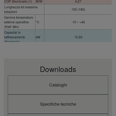
COP (Nominale) (1)
W/W
4,27
Lunghezza tot.massima
150 (180)
tubazioni
Gamma temperature
esterne operative
°C
-10 ~ +46
(Raff- Min)
Capacita' in
raffrescamento
kW
15,50
(Nominale)
Capacita' di
riscaldamento
kW
16,50
(Nominale)
Tensione di
V
380 / 400 / 415
Downloads
alimentazione
Pressione sonora
dB(A)
53
interna (Risc)
Dimensioni
996 x 980 x 370
Cataloghi
Peso netto
kg
106
Refrigerante (R410A)
kg / T
6,70 (14,40) / 13,9896
/ CO2 Eq.
Specifiche tecniche