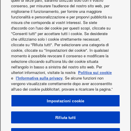
quelli di terze parti, saranno utilizzati solo con il vostro
Hotel Rocopom
consenso, per misurare l'audience del nostro sito web, per
migliorarne il funzionamento, per fornire una maggiore
funzionalità e personalizzazione e per proporvi pubblicità su
misura che corrisponda ai vostri interessi. Se siete
d'accordo con l'uso dei cookie per questi scopi, cliccate su
"Consenti tutti" per accettare tutti i cookie. Se desiderate
che utilizziamo solo i cookie strettamente necessari,
cliccate su "Rifiuta tutti". Per selezionare una categoria di
In primo piano
cookie, cliccate su "Impostazioni dei cookie". In qualsiasi
momento è possibile revocare il consenso e modificare la
selezione cliccando sull'icona blu dei cookie situata
nell'angolo in basso a sinistra del nostro sito web. Per
ulteriori informazioni, visitate la nostra
Politica sui cookie
e
l'Informativa sulla privacy
. Se alcune funzioni non
vengono visualizzate correttamente dopo aver acconsentito
all'uso dei cookie pubblicitari, provare a ricaricare la pagina.”
Facebook
Instagram
Youtube
LinkedIn
Impostazioni cookie
About us
Contatti & Supporto
Mappa del sito
Condizioni generali di utilizzo
Privacy policy
Cookie policy
Data act
Novità
Energy labels
Rifiuta tutti
Area / Country
Copyright © 2026 Panasonic Marketing Europe GmbH All Rights