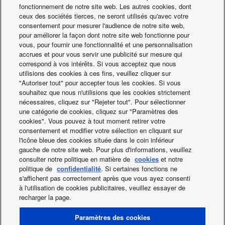
fonctionnement de notre site web. Les autres cookies, dont
ceux des sociétés tierces, ne seront utilisés qu'avec votre
consentement pour mesurer l'audience de notre site web,
pour améliorer la façon dont notre site web fonctionne pour
vous, pour fournir une fonctionnalité et une personnalisation
accrues et pour vous servir une publicité sur mesure qui
Cet hôtel de Bandung fait partie de la chaîne hôtelière
correspond à vos intérêts. Si vous acceptez que nous
Patra Jasa présente dans de nombreuses régions autour
utilisions des cookies à ces fins, veuillez cliquer sur
de l'Indonésie. Ouvert en 2012, cet établissement compte
"Autoriser tout" pour accepter tous les cookies. Si vous
85 chambres réparties dans deux bâtiments, toutes les
souhaitez que nous n'utilisions que les cookies strictement
nécessaires, cliquez sur "Rejeter tout". Pour sélectionner
commodités de l'hôtel étant quant à elles hébergées au
une catégorie de cookies, cliquez sur "Paramètres des
sein de l'un de ces bâtiments. Les unités gainables
cookies". Vous pouvez à tout moment retirer votre
moyenne pression à moteur CC de Panasonic qui ont été
consentement et modifier votre sélection en cliquant sur
installées contribuent au confort et à la tranquillité des
l'icône bleue des cookies située dans le coin inférieur
gauche de notre site web. Pour plus d'informations, veuillez
clients de l'hôtel.
consulter notre politique en matière de
cookies
et notre
politique de
confidentialité
. Si certaines fonctions ne
s'affichent pas correctement après que vous ayez consenti
Facebook
Instagram
Youtube
LinkedIn
à l'utilisation de cookies publicitaires, veuillez essayer de
recharger la page.
A propos de nous
Contact & Support
RETOUR A LA PAGE D'ACCUEIL
Conditions d'utilisation
Paramètres des cookies
Politique de Confidentialité
Utilisation des Cookies