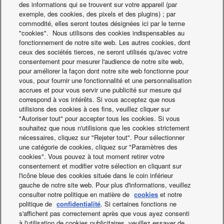
des informations qui se trouvent sur votre appareil (par
exemple, des cookies, des pixels et des plugins) ; par
Panasonic Appliances Air-Conditioning (Guangzhou) Co.,
commodité, elles seront toutes désignées ici par le terme
Ltd. (PAPAGZ) a installé des climatiseurs DRV de type
"cookies". Nous utilisons des cookies indispensables au
Inverter éco-énergétiques dans un nouvel immeuble en
fonctionnement de notre site web. Les autres cookies, dont
ceux des sociétés tierces, ne seront utilisés qu'avec votre
copropriété haut de gamme à Guangzhou. Afin de
consentement pour mesurer l'audience de notre site web,
préserver l’esthétique extérieur des bâtiments, PAPAGZ a
pour améliorer la façon dont notre site web fonctionne pour
organisé des consultations approfondies avec le client au
vous, pour fournir une fonctionnalité et une personnalisation
accrues et pour vous servir une publicité sur mesure qui
sujet de l’espace devant être consacré à l’installation des
correspond à vos intérêts. Si vous acceptez que nous
unités extérieures. Le client a choisi Panasonic en raison
utilisions des cookies à ces fins, veuillez cliquer sur
de l’excellente réputation de la Société, de la rentabilité
"Autoriser tout" pour accepter tous les cookies. Si vous
incontestable de ses produits et de son respect des
souhaitez que nous n'utilisions que les cookies strictement
nécessaires, cliquez sur "Rejeter tout". Pour sélectionner
rigoureux niveaux de contrôle de la qualité au Japon. La
une catégorie de cookies, cliquez sur "Paramètres des
proximité de son usine à Guangzhou a également permis à
cookies". Vous pouvez à tout moment retirer votre
PAPAGZ de répondre rapidement aux demandes du client,
consentement et modifier votre sélection en cliquant sur
que ce soit avant, pendant ou après le processus
l'icône bleue des cookies située dans le coin inférieur
gauche de notre site web. Pour plus d'informations, veuillez
d’installation.
consulter notre politique en matière de
cookies
et notre
politique de
confidentialité
. Si certaines fonctions ne
s'affichent pas correctement après que vous ayez consenti
Facebook
Instagram
Youtube
LinkedIn
à l'utilisation de cookies publicitaires, veuillez essayer de