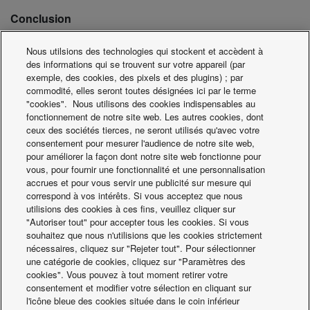
Conclusion
L'une des principales caractéristiques de cette solution
était la possibilité offerte par le système ECOi MF2 de
Nous utilsions des technologies qui stockent et accèdent à
des informations qui se trouvent sur votre appareil (par
Panasonic de proposer différents niveaux de confort dans
exemple, des cookies, des pixels et des plugins) ; par
différentes zones – et à très grande échelle. L'utilisation de
commodité, elles seront toutes désignées ici par le terme
cette solution DRV 3 tubes de Panasonic plutôt qu'un
"cookies". Nous utilisons des cookies indispensables au
système de refroidissement à eau donne l'avantage de
fonctionnement de notre site web. Les autres cookies, dont
ceux des sociétés tierces, ne seront utilisés qu'avec votre
permettre un contrôle efficace du chauffage ou du
consentement pour mesurer l'audience de notre site web,
refroidissement au niveau de chaque unité en fonction de
pour améliorer la façon dont notre site web fonctionne pour
la demande, offrant un confort et une efficacité de niveau
vous, pour fournir une fonctionnalité et une personnalisation
accrues et pour vous servir une publicité sur mesure qui
maximal. Avec ses unités extérieures compactes et leur
correspond à vos intérêts. Si vous acceptez que nous
taille de châssis unique, cette solution fournit un maximum
utilisions des cookies à ces fins, veuillez cliquer sur
d'avantages, une puissance de sortie maximale avec un
"Autoriser tout" pour accepter tous les cookies. Si vous
coefficient de performance leader du marché et un niveau
souhaitez que nous n'utilisions que les cookies strictement
nécessaires, cliquez sur "Rejeter tout". Pour sélectionner
de bruit réduit.
une catégorie de cookies, cliquez sur "Paramètres des
cookies". Vous pouvez à tout moment retirer votre
Ce projet a rencontré un tel succès qu'il vient de recevoir le
consentement et modifier votre sélection en cliquant sur
Panasonic PRO Award de la meilleure contribution d'un
l'icône bleue des cookies située dans le coin inférieur