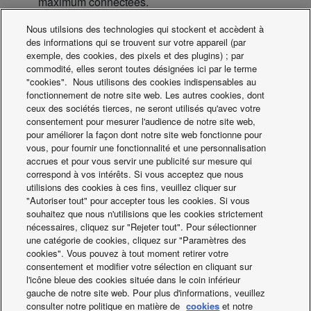
maximum connectées.
Modèle pour KNX.
Nous utilsions des technologies qui stockent et accèdent à
des informations qui se trouvent sur votre appareil (par
exemple, des cookies, des pixels et des plugins) ; par
PAW-AC2-KNX-16P : 16 unités intérieures maximum
commodité, elles seront toutes désignées ici par le terme
connectées.
"cookies". Nous utilisons des cookies indispensables au
PAW-AC2-KNX-64P : 64 unités intérieures maximum
fonctionnement de notre site web. Les autres cookies, dont
connectées.
ceux des sociétés tierces, ne seront utilisés qu'avec votre
consentement pour mesurer l'audience de notre site web,
pour améliorer la façon dont notre site web fonctionne pour
Port 16
: 1-16 Unités intérieures connectables / 1-16 Unités
vous, pour fournir une fonctionnalité et une personnalisation
extérieures connectables / 1 Bus de communication
accrues et pour vous servir une publicité sur mesure qui
Panasonic
correspond à vos intérêts. Si vous acceptez que nous
Port 64 :
1-64 Unités intérieures raccordables / 1-30 Unités
utilisions des cookies à ces fins, veuillez cliquer sur
"Autoriser tout" pour accepter tous les cookies. Si vous
extérieures raccordables / 1 Bus de communication
souhaitez que nous n'utilisions que les cookies strictement
Panasonic
nécessaires, cliquez sur "Rejeter tout". Pour sélectionner
Port 128
: 128 (1-64/Port bus de communication
une catégorie de cookies, cliquez sur "Paramètres des
Panasonic) Unités intérieures raccordables / 60 (1-30/P-
cookies". Vous pouvez à tout moment retirer votre
consentement et modifier votre sélection en cliquant sur
Communication bus Port) Unités extérieures raccordables /
l'icône bleue des cookies située dans le coin inférieur
2 Port bus de communication Panasonic
gauche de notre site web. Pour plus d'informations, veuillez
consulter notre politique en matière de
cookies
et notre