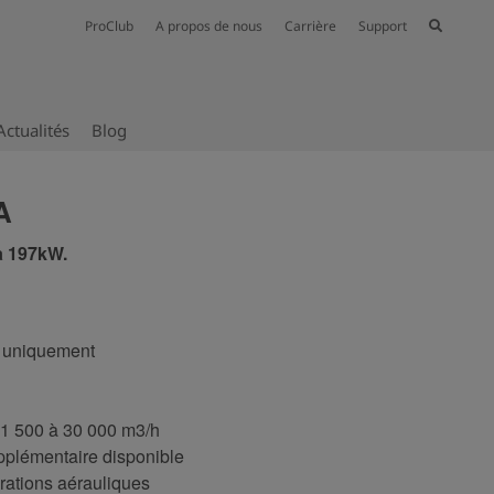
ProClub
A propos de nous
Carrière
Support
Actualités
Blog
A
à 197kW.
t uniquement
11 500 à 30 000 m3/h
pplémentaire disponible
ations aérauliques