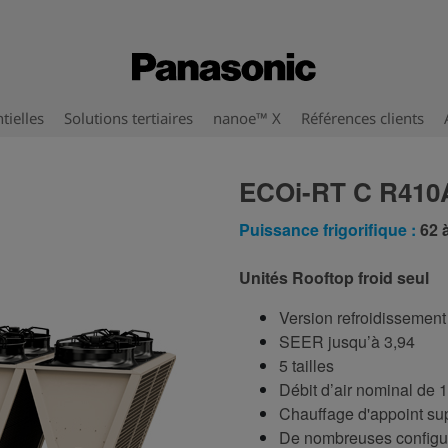
tielles
Solutions tertiaires
nanoe™ X
Références clients
ECOi-RT C R410
Puissance frigorifique :
62 
Unités Rooftop froid seul
Version refroidissemen
SEER jusqu’à 3,94
5 tailles
Débit d’air nominal de 
Chauffage d'appoint su
De nombreuses configur