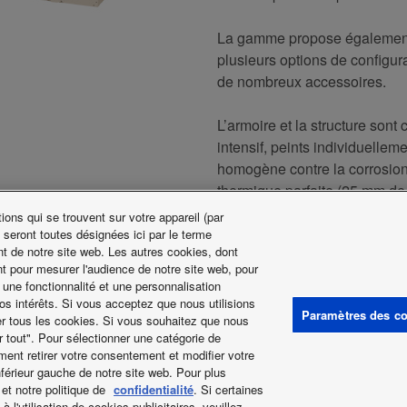
La gamme propose également d
plusieurs options de configur
de nombreux accessoires.
L’armoire et la structure so
intensif, peints individuelle
homogène contre la corrosion
thermique parfaite (25 mm de
ons qui se trouvent sur votre appareil (par
Le système de commande est
 seront toutes désignées ici par le terme
t de notre site web. Les autres cookies, dont
de commande externe affiche 
t pour mesurer l'audience de notre site web, pour
 une fonctionnalité et une personnalisation
os intérêts. Si vous acceptez que nous utilisions
Paramètres des c
ter tous les cookies. Si vous souhaitez que nous
r tout". Pour sélectionner une catégorie de
GE D'ACCUEIL
Conditions d'utilisation
Politique de Confidentialité
Ut
ent retirer votre consentement et modifier votre
Étiquettes énergétiques
nférieur gauche de notre site web. Pour plus
et notre politique de
confidentialité
. Si certaines
l'utilisation de cookies publicitaires, veuillez