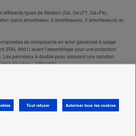
ifférents types de filtration (G4, G4+F7, G4+F9),
ation (sans amortisseur, 2 amortisseurs, 3 amortisseurs) et
nt composées de composants en acier galvanisé à usage
ment (RAL 9001) avant l’assemblage pour une protection
. Les panneaux à double peau assurent une isolation
 laine de verre – 63Kg/m3).
 câblé, testé et expédié PRÊT À L’EMPLOI. Un panneau
les paramètres de fonctionnement et les alarmes.
ookies
Tout refuser
Autoriser tous les cookies
ilisation des Cookies
Data act
Actualités
Région /
Pays