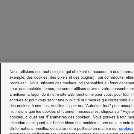
Nous utilsions des technologies qui stockent et accèdent à des informati
exemple, des cookies, des pixels et des plugins) ; par commodité, elles
"cookies". Nous utilisons des cookies indispensables au fonctionnemen
ceux des sociétés tierces, ne seront utilisés qu'avec votre consentemen
améliorer la façon dont notre site web fonctionne pour vous, pour fournir
accrues et pour vous servir une publicité sur mesure qui correspond à v
Facebook
Instagram
Youtube
LinkedIn
des cookies à ces fins, veuillez cliquer sur "Autoriser tout" pour accep
n'utilisions que les cookies strictement nécessaires, cliquez sur "Rejete
A propos de nous
Contact & Support
RETOUR A LA PA
cookies, cliquez sur "Paramètres des cookies". Vous pouvez à tout mom
sélection en cliquant sur l'icône bleue des cookies située dans le coin i
Informations caractéristiques environnementales
d'informations, veuillez consulter notre politique en matière de
cookies
fonctions ne s'affichent pas correctement après que vous ayez consenti à 