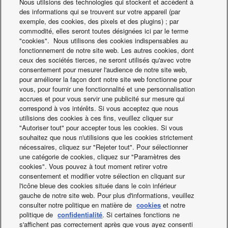
Nous utilsions des technologies qui stockent et accèdent à
des informations qui se trouvent sur votre appareil (par
exemple, des cookies, des pixels et des plugins) ; par
commodité, elles seront toutes désignées ici par le terme
"cookies". Nous utilisons des cookies indispensables au
fonctionnement de notre site web. Les autres cookies, dont
ceux des sociétés tierces, ne seront utilisés qu'avec votre
consentement pour mesurer l'audience de notre site web,
Technologie de renouvellement/remplacement
pour améliorer la façon dont notre site web fonctionne pour
Un test doit également être réalisé pour s'assurer que
vous, pour fournir une fonctionnalité et une personnalisation
l'huile dans le système n'est pas acide. La plupart des kits
accrues et pour vous servir une publicité sur mesure qui
de test sont acceptables, y compris les tests de conduite
correspond à vos intérêts. Si vous acceptez que nous
utilisions des cookies à ces fins, veuillez cliquer sur
d'aspiration. Si le système a des antécédents de claquage,
"Autoriser tout" pour accepter tous les cookies. Si vous
il est vraisemblable que le système ne soit pas un bon
souhaitez que nous n'utilisions que les cookies strictement
candidat pour une technologie de
nécessaires, cliquez sur "Rejeter tout". Pour sélectionner
renouvellement/remplacement.
une catégorie de cookies, cliquez sur "Paramètres des
cookies". Vous pouvez à tout moment retirer votre
consentement et modifier votre sélection en cliquant sur
l'icône bleue des cookies située dans le coin inférieur
gauche de notre site web. Pour plus d'informations, veuillez
consulter notre politique en matière de
cookies
et notre
politique de
confidentialité
. Si certaines fonctions ne
s'affichent pas correctement après que vous ayez consenti