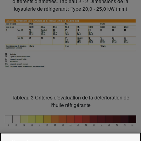
différents diamètres. Tableau 2 - 2 Dimensions de la
tuyauterie de réfrigérant : Type 20,0 - 25,0 kW (mm)
Tableau 3 Critères d'évaluation de la détérioration de
l'huile réfrigérante