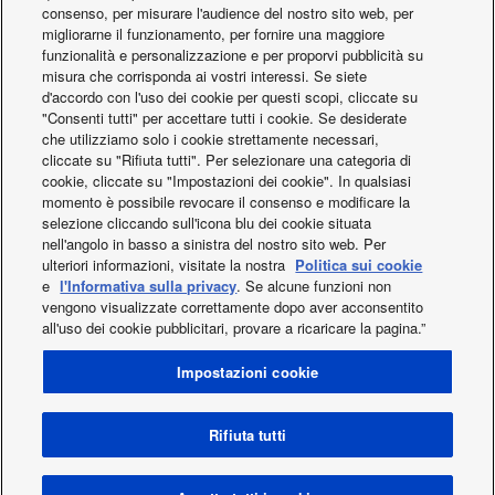
Ventola
consenso, per misurare l'audience del nostro sito web, per
migliorarne il funzionamento, per fornire una maggiore
funzionalità e personalizzazione e per proporvi pubblicità su
misura che corrisponda ai vostri interessi. Se siete
d'accordo con l'uso dei cookie per questi scopi, cliccate su
"Consenti tutti" per accettare tutti i cookie. Se desiderate
che utilizziamo solo i cookie strettamente necessari,
cliccate su "Rifiuta tutti". Per selezionare una categoria di
cookie, cliccate su "Impostazioni dei cookie". In qualsiasi
momento è possibile revocare il consenso e modificare la
selezione cliccando sull'icona blu dei cookie situata
Motore della ventola e case
nell'angolo in basso a sinistra del nostro sito web. Per
ulteriori informazioni, visitate la nostra
Politica sui cookie
e
l'Informativa sulla privacy
. Se alcune funzioni non
Facebook
Instagram
Youtube
LinkedIn
vengono visualizzate correttamente dopo aver acconsentito
all'uso dei cookie pubblicitari, provare a ricaricare la pagina.”
Chi siamo
Contattaci
Mappa del sito
Condizioni generali di utilizzo
Privacy policy
Impostazioni cookie
Cookie policy
Data act
Novità
Energy labels
Area / Country
Modello di Organizzazione Gestione e Controllo (PHVACIT)
Rifiuta tutti
Copyright © 2026 Panasonic Italia Branch Office of Panasonic
Marketing Europe GmbH. Tutti i diritti sono riservati. P.IVA: