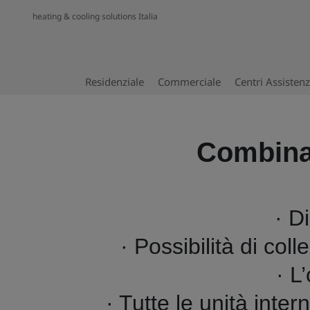
heating & cooling solutions Italia
Residenziale
Commerciale
Centri Assisten
Combinaz
· D
· Possibilità di col
· L
· Tutte le unità int