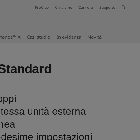
ProClub
Chi siamo
Carriera
Supporto
nanoe™ X
Casi studio
In evidenza
Novità
 Standard
oppi
 stessa unità esterna
anea
medesime impostazioni