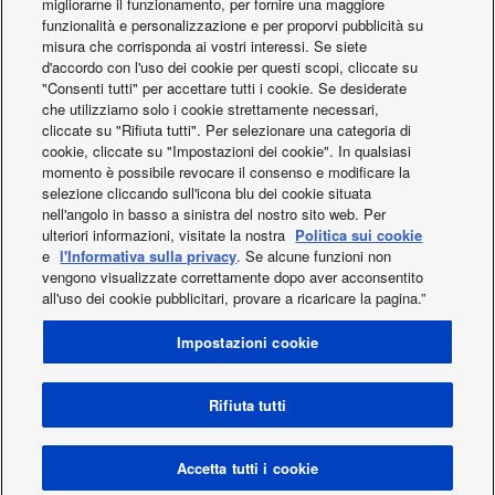
migliorarne il funzionamento, per fornire una maggiore
funzionalità e personalizzazione e per proporvi pubblicità su
misura che corrisponda ai vostri interessi. Se siete
d'accordo con l'uso dei cookie per questi scopi, cliccate su
"Consenti tutti" per accettare tutti i cookie. Se desiderate
Kit di connessione UTA
che utilizziamo solo i cookie strettamente necessari,
per ECOi ed ECO G
cliccate su "Rifiuta tutti". Per selezionare una categoria di
cookie, cliccate su "Impostazioni dei cookie". In qualsiasi
momento è possibile revocare il consenso e modificare la
selezione cliccando sull'icona blu dei cookie situata
nell'angolo in basso a sinistra del nostro sito web. Per
ulteriori informazioni, visitate la nostra
Politica sui cookie
e
l'Informativa sulla privacy
. Se alcune funzioni non
Facebook
Instagram
Youtube
LinkedIn
vengono visualizzate correttamente dopo aver acconsentito
all'uso dei cookie pubblicitari, provare a ricaricare la pagina.”
Chi siamo
Contattaci
Mappa del sito
Condizioni generali di utilizzo
Privacy policy
Impostazioni cookie
Cookie policy
Data act
Novità
Energy labels
Area / Country
Modello di Organizzazione Gestione e Controllo (PHVACIT)
Rifiuta tutti
Copyright © 2026 Panasonic Italia Branch Office of Panasonic
Marketing Europe GmbH. Tutti i diritti sono riservati. P.IVA:
Accetta tutti i cookie
07409680969