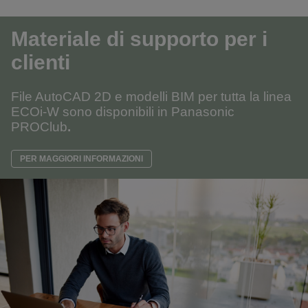
Materiale di supporto per i
clienti
File AutoCAD 2D e modelli BIM per tutta la linea
ECOi-W sono disponibili in Panasonic
PROClub
.
PER MAGGIORI INFORMAZIONI