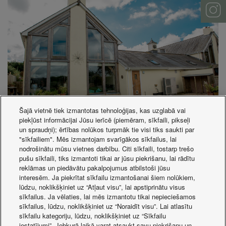
Šajā vietnē tiek izmantotas tehnoloģijas, kas uzglabā vai
piekļūst informācijai Jūsu ierīcē (piemēram, sīkfaili, pikseļi
un spraudņi); ērtības nolūkos turpmāk tie visi tiks saukti par
Installation Data
"sīkfailiem". Mēs izmantojam svarīgākos sīkfailus, lai
Range: Aquarea
nodrošinātu mūsu vietnes darbību. Citi sīkfaili, tostarp trešo
Mono-bloc
pušu sīkfaili, tiks izmantoti tikai ar jūsu piekrišanu, lai rādītu
Product: High Performance
reklāmas un piedāvātu pakalpojumus atbilstoši jūsu
interesēm. Ja piekrītat sīkfailu izmantošanai šiem nolūkiem,
Quantity: 1
lūdzu, noklikšķiniet uz “Atļaut visu”, lai apstiprinātu visus
sīkfailus. Ja vēlaties, lai mēs izmantotu tikai nepieciešamos
Accessories
sīkfailus, lūdzu, noklikšķiniet uz “Noraidīt visu”. Lai atlasītu
Range: Aquarea
sīkfailu kategoriju, lūdzu, noklikšķiniet uz “Sīkfailu
iestatījumi”. Jebkurā laikā varat atsaukt savu piekrišanu un