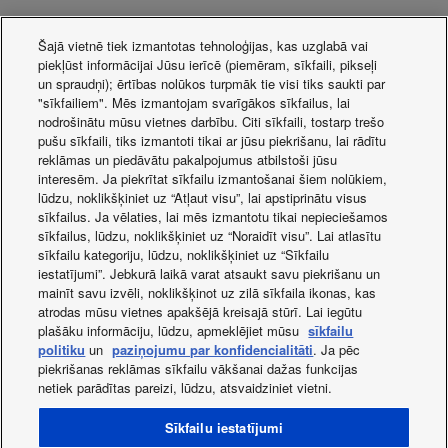
Panasonic Appliances Air-Conditioning (Guangzhou) Co.,
Šajā vietnē tiek izmantotas tehnoloģijas, kas uzglabā vai
Ltd. (PAPAGZ) installed energy-efficient VRF inverter-type
piekļūst informācijai Jūsu ierīcē (piemēram, sīkfaili, pikseļi
un spraudņi); ērtības nolūkos turpmāk tie visi tiks saukti par
air conditioners in a new deluxe condominium in
"sīkfailiem". Mēs izmantojam svarīgākos sīkfailus, lai
Guangzhou. To preserve the exterior appearance of the
nodrošinātu mūsu vietnes darbību. Citi sīkfaili, tostarp trešo
buildings, PAPAGZ held in-depth consultations with the
pušu sīkfaili, tiks izmantoti tikai ar jūsu piekrišanu, lai rādītu
client regarding the installation space for the outdoor units.
reklāmas un piedāvātu pakalpojumus atbilstoši jūsu
interesēm. Ja piekrītat sīkfailu izmantošanai šiem nolūkiem,
The client chose Panasonic because of the company’s
lūdzu, noklikšķiniet uz “Atļaut visu”, lai apstiprinātu visus
excellent brand image, the proven cost performance of its
sīkfailus. Ja vēlaties, lai mēs izmantotu tikai nepieciešamos
products, and its adherence to strict Japanese levels of
sīkfailus, lūdzu, noklikšķiniet uz “Noraidīt visu”. Lai atlasītu
quality control. Another key factor was the close location of
sīkfailu kategoriju, lūdzu, noklikšķiniet uz “Sīkfailu
iestatījumi”. Jebkurā laikā varat atsaukt savu piekrišanu un
its plant in Guangzhou, which allowed PAPAGZ to respond
mainīt savu izvēli, noklikšķinot uz zilā sīkfaila ikonas, kas
quickly to customer needs before, during, and after the
atrodas mūsu vietnes apakšējā kreisajā stūrī. Lai iegūtu
installation process.
plašāku informāciju, lūdzu, apmeklējiet mūsu
sīkfailu
politiku
un
paziņojumu par konfidencialitāti
. Ja pēc
piekrišanas reklāmas sīkfailu vākšanai dažas funkcijas
netiek parādītas pareizi, lūdzu, atsvaidziniet vietni.
Facebook
Instagram
Youtube
LinkedIn
Par mums
Sazinies ar mums
Sitemap
Sīkfailu iestatījumi
Lietošanas noteikumi
Privātuma politika