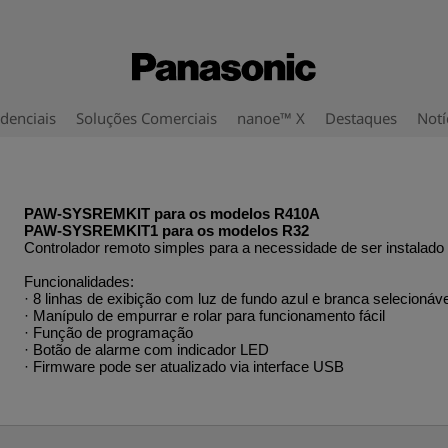
denciais
Soluções Comerciais
nanoe™ X
Destaques
Notí
PAW-SYSREMKIT para os modelos R410A
PAW-SYSREMKIT1 para os modelos R32
Controlador remoto simples para a necessidade de ser instalado à
Funcionalidades:
· 8 linhas de exibição com luz de fundo azul e branca selecionáve
· Manípulo de empurrar e rolar para funcionamento fácil
· Função de programação
· Botão de alarme com indicador LED
· Firmware pode ser atualizado via interface USB