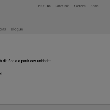
PRO Club
Sobre nós
Carreira
Apoio
cias
Blogue
 distância a partir das unidades.
l