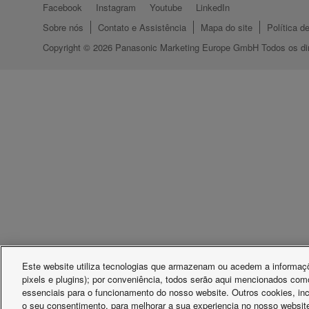
Facebook
Instagram
Youtube
LinkedIn
Sobre nós
Contato e Assistência
Mapa do site
Política d
Copyright © 2026 Panasonic Marketing Europe GmbH Todos os dir
Este website utiliza tecnologias que armazenam ou acedem a informaçõ
pixels e plugins); por conveniência, todos serão aqui mencionados com
essenciais para o funcionamento do nosso website. Outros cookies, inc
o seu consentimento, para melhorar a sua experiencia no nosso website