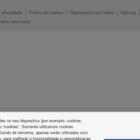
e privacidade
Política de cookies
Regulamento dos Dados
Notícias
eitos reservados
es no seu dispositivo (por exemplo, cookies,
o “cookies”. Somente utilizamos cookies
luindo de terceiros, apenas serão utilizados com
, para melhorar a funcionalidade e personalizacao