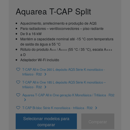
Aquarea T-CAP Split
Aquecimento, arrefecimento e produção de AQS
Para radiadores – ventiloconvectores – piso radiante
De 9 a 16 kW
Mantém a capacidade nominal até -15 °C com temperatura
de saída da água a 55 °C
Rótulo do produto A++ / A+++ (55 °C / 35 °C), escala A+++
a D
Adaptador Wi-Fi incluído
T-CAP All in One 260 L depósito AQS Série K monofásico -
trifásico · R32
T-CAP All in One 185 L depósito AQS Série K monofásico –
trifásico · R32
Aquarea T‑CAP All in One geração K Monofásica / Trifásica · R32
T-CAP Bi-bloc Série K monofásica - trifásica · R32
Selecionar modelos para
Comparar
comparar