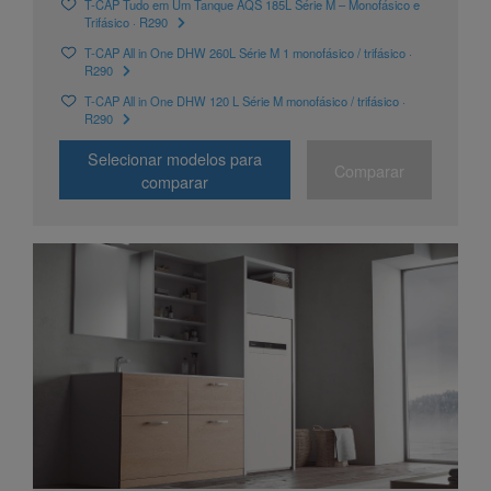
T-CAP Tudo em Um Tanque AQS 185L Série M – Monofásico e
Trifásico · R290
T-CAP All in One DHW 260L Série M 1 monofásico / trifásico ·
R290
T-CAP All in One DHW 120 L Série M monofásico / trifásico ·
R290
Selecionar modelos para
Comparar
comparar