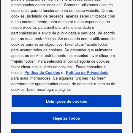
mencionados como “cookies”. Somente utilizamos cookies
Etiqueta do produto: A++ (55°C), escala A+++ a D
essenciais para o funcionamento do nosso website. Outros
Etiqueta do sistema: A+++ (35°C), escala A+++ a D
cookies, incluindo de terceiros, apenas serão utilizados com
Eficiência do depósito de água: A+, escala A+ a F
o seu consentimento, para melhorar a sua experiencia no
Opção Aquarea Smart/Service Cloud
nosso website, para melhorar a funcionalidade e
Aquarea T‑CAP Monobloco geração J Monofásica - Trifásica -
personalizacao e envio de publicidade e serviços, de acordo
MXC · R32
com as suas preferências. Se concorda com a utilizacao de
cookies para estes objectivos, favor clicar "aceito todos"
Selecionar modelos para
Comparar
para aceitar todos os cookies. Se pretender que utilizemos
comparar
apenas os cookies estritamente necessarios favor clicar em
"rejeito todos". Para seleccionar por categoria de cookies
favor clicar em "ajustes de cookies". Favor consultar a
nossa
Politica de Cookies
e
Politica de Privacidade
para mais informacoes. Se algumas funções não forem
corretamente apresentadas depois de consentir a recolha de
cookies, favor recarregar a página.
Facebook
Instagram
Youtube
LinkedIn
Definições de cookies
Sobre nós
Contato e Assistência
Mapa do site
Política de privacidade
Política de cookies
Regulamento dos Dados
Notícias
Rótulos energéticos
Rejeitar Todos
Área / País
Copyright © 2026 Panasonic Marketing Europe GmbH Todos os