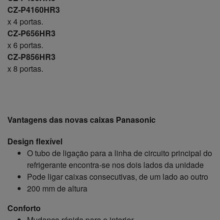
CZ-P4160HR3
x 4 portas.
CZ-P656HR3
x 6 portas.
CZ-P856HR3
x 8 portas.
Vantagens das novas caixas Panasonic
Design flexível
O tubo de ligação para a linha de circuito principal do
refrigerante encontra-se nos dois lados da unidade
Pode ligar caixas consecutivas, de um lado ao outro
200 mm de altura
Conforto
Mudança rápida para o interior