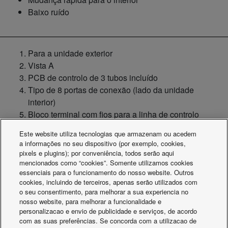
Baixo ruído
Para a unidade exterior
Vista A
PCB de controlo de 3 tubos incluído
Tipo de 8 portas de conexão (lado da unidade
interior)
Bloco terminal com fios para a linha de controlo
Bloco terminal de alimentação elétrica
Este website utiliza tecnologias que armazenam ou acedem
a informações no seu dispositivo (por exemplo, cookies,
Terminal de relé de interface incluído (para instalação na
pixels e plugins); por conveniência, todos serão aqui
lateral da unidade interior)
mencionados como “cookies”. Somente utilizamos cookies
essenciais para o funcionamento do nosso website. Outros
cookies, incluindo de terceiros, apenas serão utilizados com
o seu consentimento, para melhorar a sua experiencia no
nosso website, para melhorar a funcionalidade e
personalizacao e envio de publicidade e serviços, de acordo
com as suas preferências. Se concorda com a utilizacao de