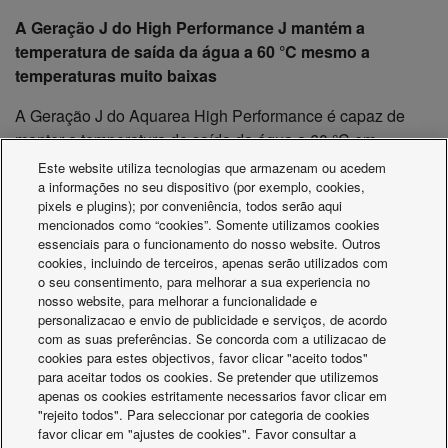
A Geração J do High Performance J mantém a
temperatura de saída da água a 60 °C mesmo a
temperaturas muito baixas
A Geração J do Aquarea High Performance é capaz de
manter a temperatura de saída da água a 60 °C em
temperaturas exteriores até -10 °C, mantendo um elevado
Este website utiliza tecnologias que armazenam ou acedem
conforto na divisão mesmo a baixas temperaturas. Com
a informações no seu dispositivo (por exemplo, cookies,
pixels e plugins); por conveniência, todos serão aqui
outras bombas de calor, a temperatura da água desde
mencionados como “cookies”. Somente utilizamos cookies
drasticamente a baixas temperaturas exteriores, fazendo
essenciais para o funcionamento do nosso website. Outros
com que a bomba de calor funcione fora das condições de
cookies, incluindo de terceiros, apenas serão utilizados com
o seu consentimento, para melhorar a sua experiencia no
conceção e criando desconforto na divisão
nosso website, para melhorar a funcionalidade e
personalizacao e envio de publicidade e serviços, de acordo
A.
Temperatura máxima de saída da água (°C)
com as suas preferências. Se concorda com a utilizacao de
B.
Temperatura ambiente exterior (°C)
cookies para estes objectivos, favor clicar "aceito todos"
para aceitar todos os cookies. Se pretender que utilizemos
1.
Outras bombas de calor
apenas os cookies estritamente necessarios favor clicar em
Geração J Aquarea High Performance
"rejeito todos". Para seleccionar por categoria de cookies
2.
favor clicar em "ajustes de cookies". Favor consultar a